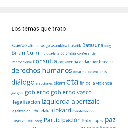
Los temas que trato
Batasuna
acuerdo
alto el fuego
baketik
asamblea
blog
Brian Currin
colombia
ciudadana
conferencia
consulta
convivencia
declaracion bruselas
internacional
derechos humanos
desarme
detenciones
eta
diálogo
fin de la violencia
elkarri
elecciones
gobierno
gobierno vasco
gal
gara
izquierda abertzale
ilegalizacion
lokarri
lehendakari
legalizacion
manifestacion
paz
Participación
Patxi Lopez
observatorio
otegi