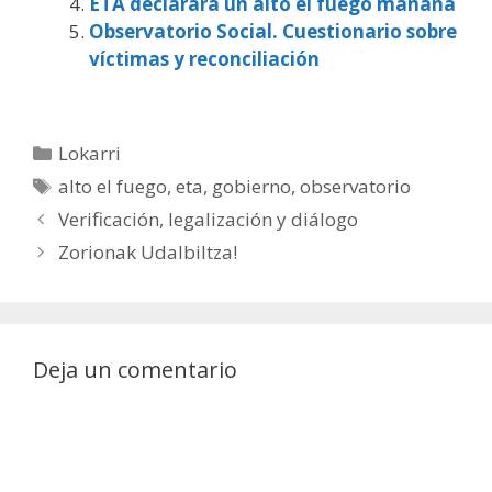
ETA declarará un alto el fuego mañana
Observatorio Social. Cuestionario sobre
víctimas y reconciliación
Categorías
Lokarri
Etiquetas
alto el fuego
,
eta
,
gobierno
,
observatorio
Verificación, legalización y diálogo
Zorionak Udalbiltza!
Deja un comentario