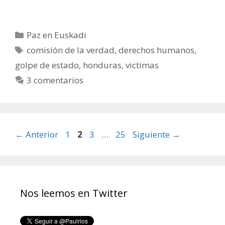
Categorías
Paz en Euskadi
Etiquetas
comisión de la verdad
,
derechos humanos
,
golpe de estado
,
honduras
,
victimas
3 comentarios
Página
Página
Página
Página
←
Anterior
1
2
3
…
25
Siguiente
→
Nos leemos en Twitter