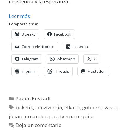
insistencia y la esperanza.
Leer más
Comparte esto:
Bluesky
Facebook
Correo electrónico
LinkedIn
Telegram
WhatsApp
X
Imprimir
Threads
Mastodon
Categorías
Paz en Euskadi
Etiquetas
baketik
,
convivencia
,
elkarri
,
gobierno vasco
,
jonan fernandez
,
paz
,
txema urquijo
Deja un comentario