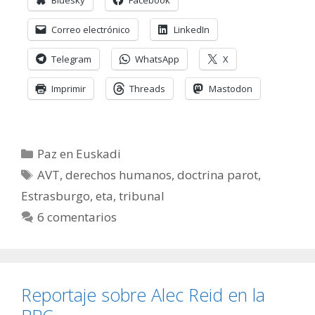
Bluesky
Facebook
Correo electrónico
LinkedIn
Telegram
WhatsApp
X
Imprimir
Threads
Mastodon
Categorías
Paz en Euskadi
Etiquetas
AVT
,
derechos humanos
,
doctrina parot
,
Estrasburgo
,
eta
,
tribunal
6 comentarios
Reportaje sobre Alec Reid en la