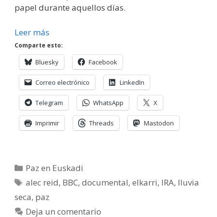
papel durante aquellos días.
Leer más
Comparte esto:
Bluesky
Facebook
Correo electrónico
LinkedIn
Telegram
WhatsApp
X
Imprimir
Threads
Mastodon
Categorías
Paz en Euskadi
Etiquetas
alec reid
,
BBC
,
documental
,
elkarri
,
IRA
,
lluvia
seca
,
paz
Deja un comentario