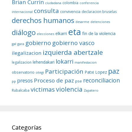
Brian Currin
colombia
ciudadana
conferencia
consulta
convivencia
declaracion bruselas
internacional
derechos humanos
desarme
detenciones
eta
diálogo
fin de la violencia
elkarri
elecciones
gobierno
gobierno vasco
gal
gara
izquierda abertzale
ilegalizacion
lokarri
lehendakari
legalizacion
manifestacion
paz
Participación
Patxi Lopez
observatorio
otegi
reconciliacion
Proceso de paz
presos
pse
pp
violencia
victimas
Rubalcaba
Zapatero
Categorías