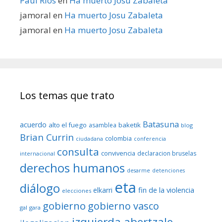
Paul Rios
en
Ha muerto Josu Zabaleta
jamoral
en
Ha muerto Josu Zabaleta
jamoral
en
Ha muerto Josu Zabaleta
Los temas que trato
Batasuna
acuerdo
alto el fuego
baketik
asamblea
blog
Brian Currin
colombia
ciudadana
conferencia
consulta
convivencia
declaracion bruselas
internacional
derechos humanos
desarme
detenciones
eta
diálogo
fin de la violencia
elkarri
elecciones
gobierno
gobierno vasco
gal
gara
izquierda abertzale