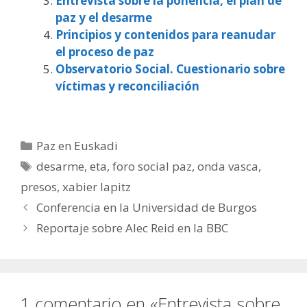
Entrevista sobre la ponencia, el plan de
paz y el desarme
Principios y contenidos para reanudar
el proceso de paz
Observatorio Social. Cuestionario sobre
víctimas y reconciliación
Categorías
Paz en Euskadi
Etiquetas
desarme
,
eta
,
foro social paz
,
onda vasca
,
presos
,
xabier lapitz
Conferencia en la Universidad de Burgos
Reportaje sobre Alec Reid en la BBC
1 comentario en «Entrevista sobre