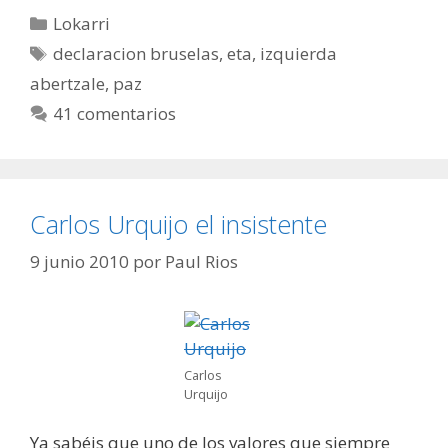
Categorías
Lokarri
Etiquetas
declaracion bruselas
,
eta
,
izquierda
abertzale
,
paz
41 comentarios
Carlos Urquijo el insistente
9 junio 2010
por
Paul Rios
Carlos
Urquijo
Ya sabéis que uno de los valores que siempre