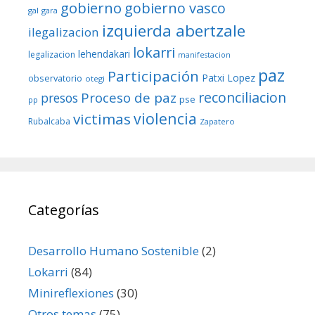
gobierno
gobierno vasco
gal
gara
izquierda abertzale
ilegalizacion
lokarri
lehendakari
legalizacion
manifestacion
paz
Participación
Patxi Lopez
observatorio
otegi
reconciliacion
Proceso de paz
presos
pse
pp
violencia
victimas
Rubalcaba
Zapatero
Categorías
Desarrollo Humano Sostenible
(2)
Lokarri
(84)
Minireflexiones
(30)
Otros temas
(75)