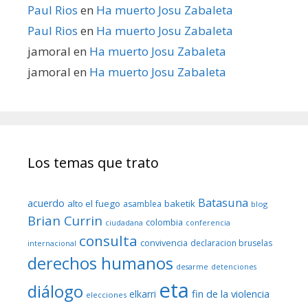
Paul Rios
en
Ha muerto Josu Zabaleta
Paul Rios
en
Ha muerto Josu Zabaleta
jamoral
en
Ha muerto Josu Zabaleta
jamoral
en
Ha muerto Josu Zabaleta
Los temas que trato
Batasuna
acuerdo
alto el fuego
baketik
asamblea
blog
Brian Currin
colombia
ciudadana
conferencia
consulta
convivencia
declaracion bruselas
internacional
derechos humanos
desarme
detenciones
eta
diálogo
fin de la violencia
elkarri
elecciones