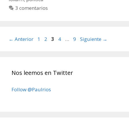
3 comentarios
Página
Página
Página
Página
Página
←
Anterior
1
2
3
4
…
9
Siguiente
→
Nos leemos en Twitter
Follow @Paulrios