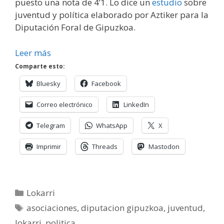
puesto una nota de 4’1. Lo dice un
estudio
sobre
juventud y política elaborado por Aztiker para la
Diputación Foral de Gipuzkoa.
Leer más
Comparte esto:
Bluesky
Facebook
Correo electrónico
LinkedIn
Telegram
WhatsApp
X
Imprimir
Threads
Mastodon
Categorías
Lokarri
Etiquetas
asociaciones
,
diputacion gipuzkoa
,
juventud
,
lokarri
,
politica