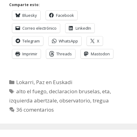
Comparte esto:
Bluesky
Facebook
Correo electrónico
LinkedIn
Telegram
WhatsApp
X
Imprimir
Threads
Mastodon
Categorías
Lokarri
,
Paz en Euskadi
Etiquetas
alto el fuego
,
declaracion bruselas
,
eta
,
izquierda abertzale
,
observatorio
,
tregua
36 comentarios