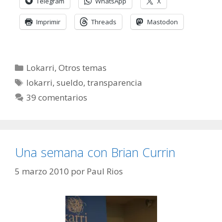
Telegram
WhatsApp
X
Imprimir
Threads
Mastodon
Categorías
Lokarri
,
Otros temas
Etiquetas
lokarri
,
sueldo
,
transparencia
39 comentarios
Una semana con Brian Currin
5 marzo 2010
por
Paul Rios