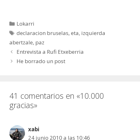
Categorías
Lokarri
Etiquetas
declaracion bruselas
,
eta
,
izquierda
abertzale
,
paz
Entrevista a Rufi Etxeberria
He borrado un post
41 comentarios en «10.000
gracias»
xabi
24 junio 2010 a las 10:46