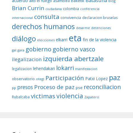
Batasuna
acuerdo
alto el fuego
baketik
asamblea
blog
Brian Currin
colombia
ciudadana
conferencia
consulta
convivencia
declaracion bruselas
internacional
derechos humanos
desarme
detenciones
eta
diálogo
fin de la violencia
elkarri
elecciones
gobierno
gobierno vasco
gal
gara
izquierda abertzale
ilegalizacion
lokarri
lehendakari
legalizacion
manifestacion
paz
Participación
Patxi Lopez
observatorio
otegi
reconciliacion
Proceso de paz
presos
pse
pp
violencia
victimas
Rubalcaba
Zapatero