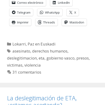
Correo electrónico
LinkedIn
Telegram
WhatsApp
X
Imprimir
Threads
Mastodon
Categorías
Lokarri
,
Paz en Euskadi
Etiquetas
asesinato
,
derechos humanos
,
deslegitimacion
,
eta
,
gobierno vasco
,
presos
,
victimas
,
violencia
31 comentarios
La deslegitimación de ETA,
¿estamos acertando?