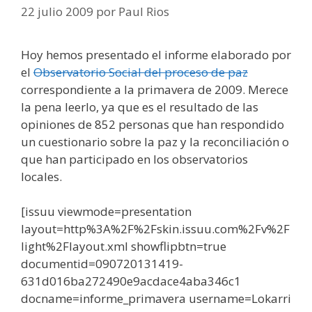
22 julio 2009
por
Paul Rios
Hoy hemos presentado el informe elaborado por
el
Observatorio Social del proceso de paz
correspondiente a la primavera de 2009. Merece
la pena leerlo, ya que es el resultado de las
opiniones de 852 personas que han respondido
un cuestionario sobre la paz y la reconciliación o
que han participado en los observatorios
locales.
[issuu viewmode=presentation
layout=http%3A%2F%2Fskin.issuu.com%2Fv%2F
light%2Flayout.xml showflipbtn=true
documentid=090720131419-
631d016ba272490e9acdace4aba346c1
docname=informe_primavera username=Lokarri