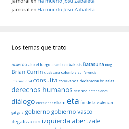
jamoral
en
Ha muerto Josu Zabaleta
jamoral
en
Ha muerto Josu Zabaleta
Los temas que trato
Batasuna
acuerdo
alto el fuego
baketik
asamblea
blog
Brian Currin
colombia
ciudadana
conferencia
consulta
convivencia
declaracion bruselas
internacional
derechos humanos
desarme
detenciones
eta
diálogo
fin de la violencia
elkarri
elecciones
gobierno
gobierno vasco
gal
gara
izquierda abertzale
ilegalizacion