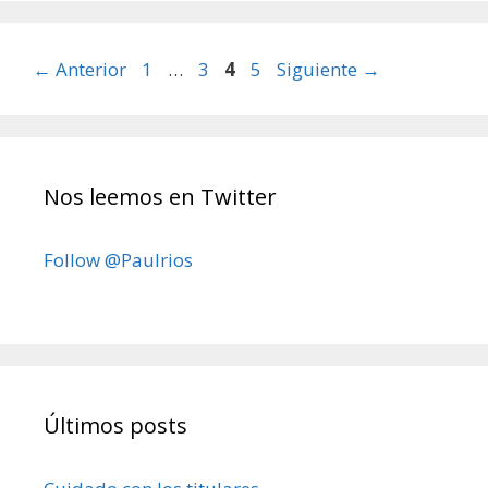
Página
Página
Página
Página
←
Anterior
1
…
3
4
5
Siguiente
→
Nos leemos en Twitter
Follow @Paulrios
Últimos posts