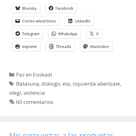
Bluesky
Facebook
Correo electrónico
LinkedIn
Telegram
WhatsApp
X
Imprimir
Threads
Mastodon
Categorías
Paz en Euskadi
Etiquetas
Batasuna
,
diálogo
,
eta
,
izquierda abertzale
,
otegi
,
violencia
60 comentarios
Mis respuestas a las preguntas