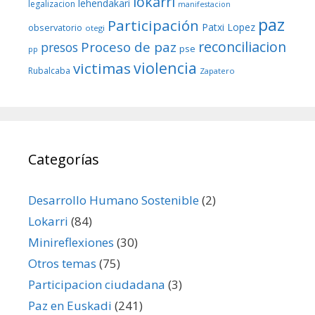
lokarri
lehendakari
legalizacion
manifestacion
paz
Participación
Patxi Lopez
observatorio
otegi
reconciliacion
Proceso de paz
presos
pse
pp
violencia
victimas
Rubalcaba
Zapatero
Categorías
Desarrollo Humano Sostenible
(2)
Lokarri
(84)
Minireflexiones
(30)
Otros temas
(75)
Participacion ciudadana
(3)
Paz en Euskadi
(241)