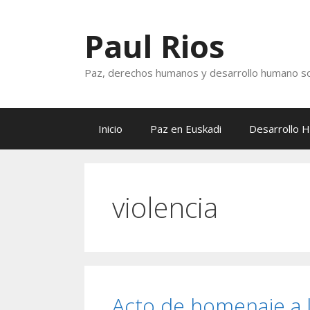
Saltar
al
Paul Rios
contenido
Paz, derechos humanos y desarrollo humano so
Inicio
Paz en Euskadi
Desarrollo 
violencia
Acto de homenaje a l