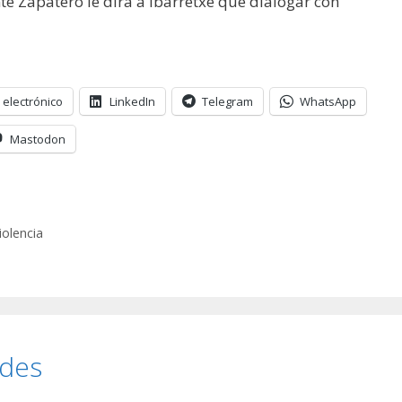
e Zapatero le dirá a Ibarretxe que dialogar con
 electrónico
LinkedIn
Telegram
WhatsApp
Mastodon
iolencia
ades