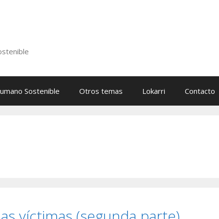
stenible
Humano Sostenible
Otros temas
Lokarri
Contacto
as víctimas (segunda parte)