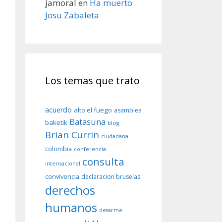
jamoral
en
Ha muerto
Josu Zabaleta
Los temas que trato
acuerdo
alto el fuego
asamblea
Batasuna
baketik
blog
Brian Currin
ciudadana
colombia
conferencia
consulta
internacional
convivencia
declaracion bruselas
derechos
humanos
desarme