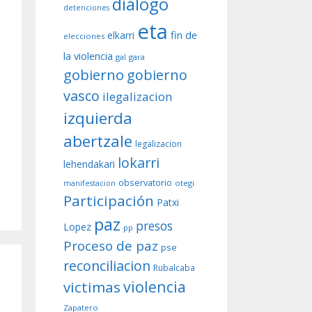
diálogo
detenciones
eta
fin de
elkarri
elecciones
la violencia
gal
gara
gobierno
gobierno
vasco
ilegalizacion
izquierda
abertzale
legalizacion
lokarri
lehendakari
observatorio
otegi
manifestacion
Participación
Patxi
paz
presos
Lopez
pp
Proceso de paz
pse
reconciliacion
Rubalcaba
violencia
victimas
Zapatero