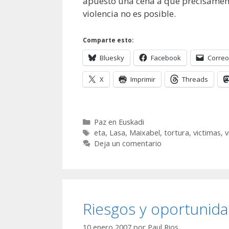
apuesto una cena a que precisament
violencia no es posible.
Comparte esto:
Bluesky
Facebook
Correo
X
Imprimir
Threads
Categorías
Paz en Euskadi
Etiquetas
eta
,
Lasa
,
Maixabel
,
tortura
,
victimas
,
v
Deja un comentario
Riesgos y oportunid
10 enero 2007
por
Paul Rios