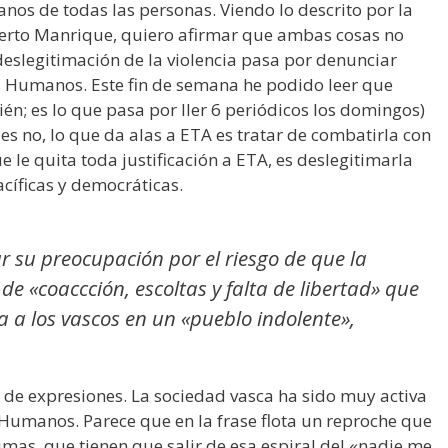
nos de todas las personas. Viendo lo descrito por la
berto Manrique, quiero afirmar que ambas cosas no
eslegitimación de la violencia pasa por denunciar
s Humanos. Este fin de semana he podido leer que
n; es lo que pasa por ller 6 periódicos los domingos)
s no, lo que da alas a ETA es tratar de combatirla con
e le quita toda justificación a ETA, es deslegitimarla
cíficas y democráticas.
r su preocupación por el riesgo de que la
 de «coaccción, escoltas y falta de libertad» que
a a los vascos en un «pueblo indolente»,
 de expresiones. La sociedad vasca ha sido muy activa
 Humanos. Parece que en la frase flota un reproche que
mas, que tienen que salir de esa espiral del «nadie me