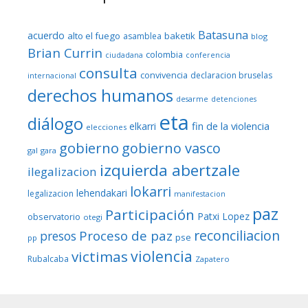
Batasuna
acuerdo
alto el fuego
baketik
asamblea
blog
Brian Currin
colombia
ciudadana
conferencia
consulta
convivencia
declaracion bruselas
internacional
derechos humanos
desarme
detenciones
eta
diálogo
fin de la violencia
elkarri
elecciones
gobierno
gobierno vasco
gal
gara
izquierda abertzale
ilegalizacion
lokarri
lehendakari
legalizacion
manifestacion
paz
Participación
Patxi Lopez
observatorio
otegi
reconciliacion
Proceso de paz
presos
pse
pp
violencia
victimas
Rubalcaba
Zapatero