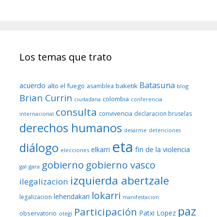
Los temas que trato
Batasuna
acuerdo
alto el fuego
baketik
asamblea
blog
Brian Currin
colombia
ciudadana
conferencia
consulta
convivencia
declaracion bruselas
internacional
derechos humanos
desarme
detenciones
eta
diálogo
fin de la violencia
elkarri
elecciones
gobierno
gobierno vasco
gal
gara
izquierda abertzale
ilegalizacion
lokarri
lehendakari
legalizacion
manifestacion
paz
Participación
Patxi Lopez
observatorio
otegi