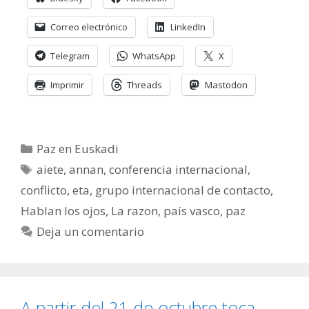
Correo electrónico
LinkedIn
Telegram
WhatsApp
X
Imprimir
Threads
Mastodon
Categorías
Paz en Euskadi
Etiquetas
aiete
,
annan
,
conferencia internacional
,
conflicto
,
eta
,
grupo internacional de contacto
,
Hablan los ojos
,
La razon
,
país vasco
,
paz
Deja un comentario
A partir del 21 de octubre toca