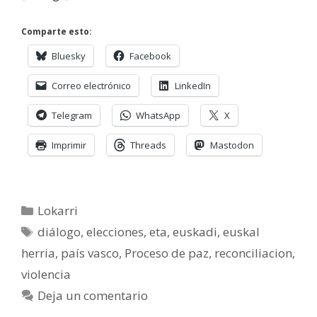
Comparte esto:
Bluesky
Facebook
Correo electrónico
LinkedIn
Telegram
WhatsApp
X
Imprimir
Threads
Mastodon
Categorías
Lokarri
Etiquetas
diálogo
,
elecciones
,
eta
,
euskadi
,
euskal
herria
,
país vasco
,
Proceso de paz
,
reconciliacion
,
violencia
Deja un comentario