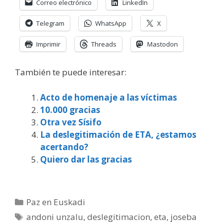
Correo electrónico
LinkedIn
Telegram
WhatsApp
X
Imprimir
Threads
Mastodon
También te puede interesar:
Acto de homenaje a las víctimas
10.000 gracias
Otra vez Sísifo
La deslegitimación de ETA, ¿estamos
acertando?
Quiero dar las gracias
Categorías
Paz en Euskadi
Etiquetas
andoni unzalu
,
deslegitimacion
,
eta
,
joseba