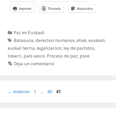
Imprimir
Threads
Mastodon
Categorías
Paz en Euskadi
Etiquetas
Batasuna
,
derechos humanos
,
ehak
,
euskadi
,
euskal herria
,
legalizacion
,
ley de partidos
,
lokarri
,
país vasco
,
Proceso de paz
,
psoe
Deja un comentario
Página
Página
Página
←
Anterior
1
…
40
41