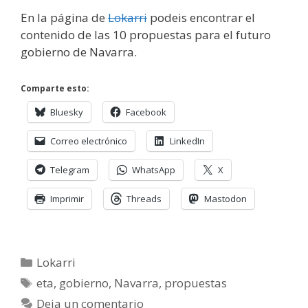
En la página de
Lokarri
podeis encontrar el
contenido de las 10 propuestas para el futuro
gobierno de Navarra.
Comparte esto:
Bluesky
Facebook
Correo electrónico
LinkedIn
Telegram
WhatsApp
X
Imprimir
Threads
Mastodon
Categorías
Lokarri
Etiquetas
eta
,
gobierno
,
Navarra
,
propuestas
Deja un comentario