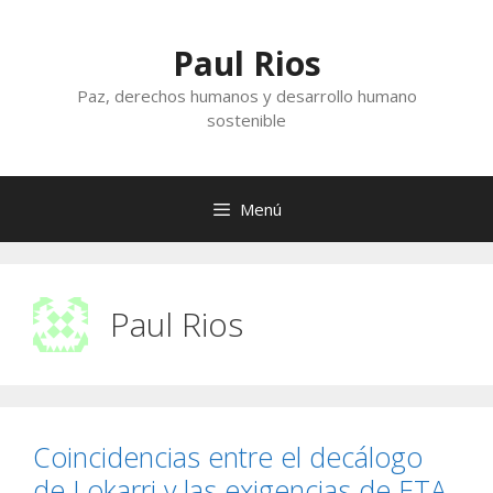
Saltar
al
Paul Rios
contenido
Paz, derechos humanos y desarrollo humano
sostenible
Menú
Paul Rios
Coincidencias entre el decálogo
de Lokarri y las exigencias de ETA