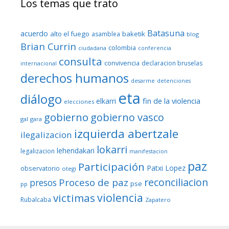
Los temas que trato
Batasuna
acuerdo
alto el fuego
baketik
asamblea
blog
Brian Currin
colombia
ciudadana
conferencia
consulta
convivencia
declaracion bruselas
internacional
derechos humanos
desarme
detenciones
eta
diálogo
fin de la violencia
elkarri
elecciones
gobierno
gobierno vasco
gal
gara
izquierda abertzale
ilegalizacion
lokarri
lehendakari
legalizacion
manifestacion
paz
Participación
Patxi Lopez
observatorio
otegi
reconciliacion
Proceso de paz
presos
pse
pp
violencia
victimas
Rubalcaba
Zapatero