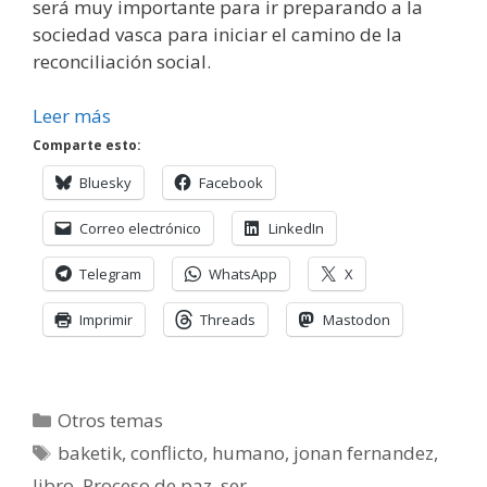
será muy importante para ir preparando a la
sociedad vasca para iniciar el camino de la
reconciliación social.
Leer más
Comparte esto:
Bluesky
Facebook
Correo electrónico
LinkedIn
Telegram
WhatsApp
X
Imprimir
Threads
Mastodon
Categorías
Otros temas
Etiquetas
baketik
,
conflicto
,
humano
,
jonan fernandez
,
libro
,
Proceso de paz
,
ser