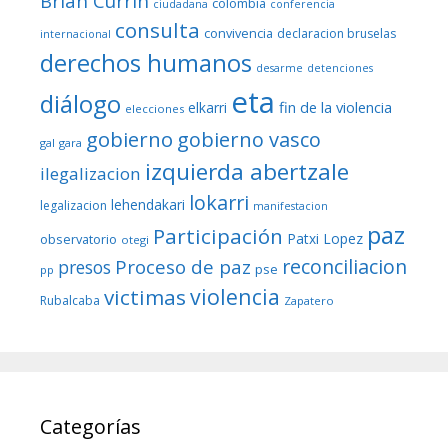
Brian Currin
colombia
ciudadana
conferencia
consulta
convivencia
declaracion bruselas
internacional
derechos humanos
desarme
detenciones
eta
diálogo
fin de la violencia
elkarri
elecciones
gobierno
gobierno vasco
gal
gara
izquierda abertzale
ilegalizacion
lokarri
lehendakari
legalizacion
manifestacion
paz
Participación
Patxi Lopez
observatorio
otegi
reconciliacion
Proceso de paz
presos
pse
pp
violencia
victimas
Rubalcaba
Zapatero
Categorías