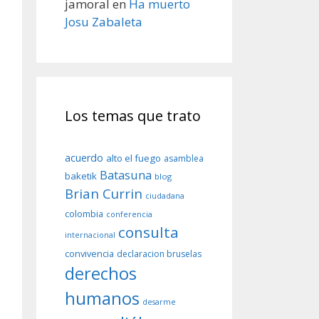
jamoral
en
Ha muerto
Josu Zabaleta
Los temas que trato
acuerdo
alto el fuego
asamblea
Batasuna
baketik
blog
Brian Currin
ciudadana
colombia
conferencia
consulta
internacional
convivencia
declaracion bruselas
derechos
humanos
desarme