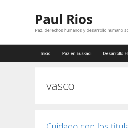
Saltar
al
Paul Rios
contenido
Paz, derechos humanos y desarrollo humano so
Inicio
Paz en Euskadi
Desarrollo 
vasco
Cuidado con los titul