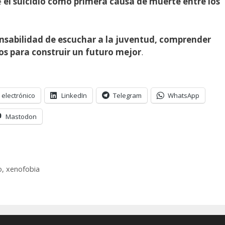
e
el suicidio como primera causa de muerte entre los
sabilidad de escuchar a la juventud, comprender
los para construir un futuro mejor
.
 electrónico
LinkedIn
Telegram
WhatsApp
Mastodon
o
,
xenofobia