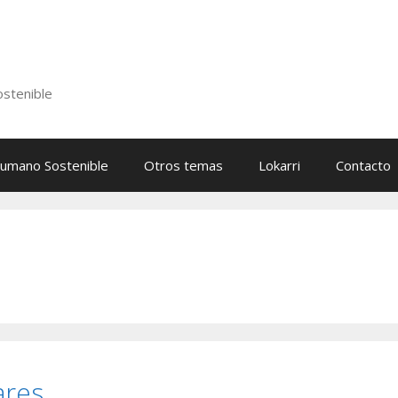
stenible
Humano Sostenible
Otros temas
Lokarri
Contacto
ares