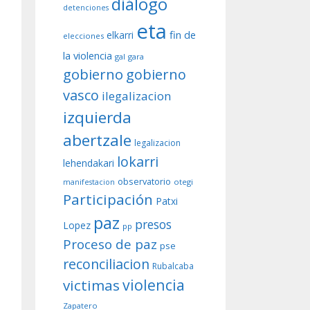
diálogo
detenciones
eta
fin de
elkarri
elecciones
la violencia
gal
gara
gobierno
gobierno
vasco
ilegalizacion
izquierda
abertzale
legalizacion
lokarri
lehendakari
observatorio
otegi
manifestacion
Participación
Patxi
paz
presos
Lopez
pp
Proceso de paz
pse
reconciliacion
Rubalcaba
violencia
victimas
Zapatero