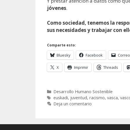
Y prestar atención a datos como qu
jóvenes
.
Como sociedad, tenemos la respon
sus necesidades y trabajar con el
Comparte esto:
Bluesky
Facebook
Correo
X
Imprimir
Threads
Categorías
Desarrollo Humano Sostenible
Etiquetas
euskadi
,
juventud
,
racismo
,
vasca
,
vasc
Deja un comentario