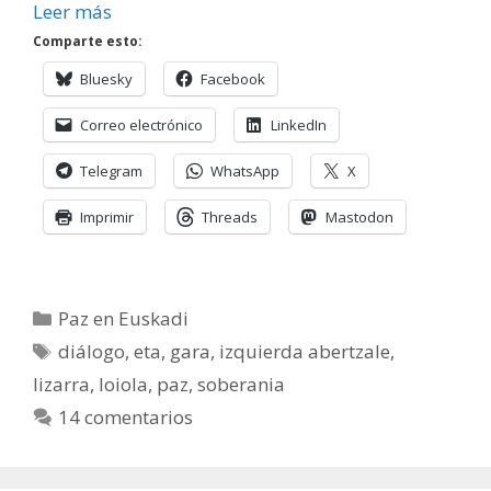
Leer más
Comparte esto:
Bluesky
Facebook
Correo electrónico
LinkedIn
Telegram
WhatsApp
X
Imprimir
Threads
Mastodon
Categorías
Paz en Euskadi
Etiquetas
diálogo
,
eta
,
gara
,
izquierda abertzale
,
lizarra
,
loiola
,
paz
,
soberania
14 comentarios