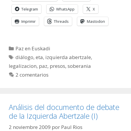
Telegram
WhatsApp
X
Imprimir
Threads
Mastodon
Categorías
Paz en Euskadi
Etiquetas
diálogo
,
eta
,
izquierda abertzale
,
legalizacion
,
paz
,
presos
,
soberania
2 comentarios
Análisis del documento de debate
de la Izquierda Abertzale (I)
2 noviembre 2009
por
Paul Rios