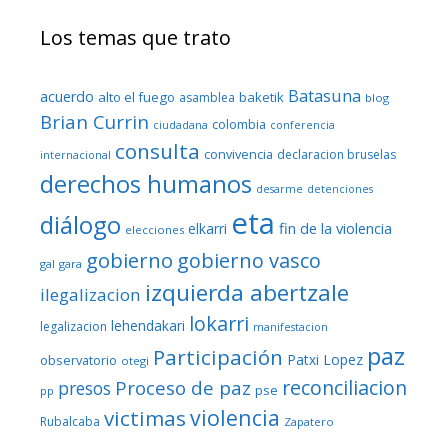
Los temas que trato
Batasuna
acuerdo
alto el fuego
baketik
asamblea
blog
Brian Currin
colombia
ciudadana
conferencia
consulta
convivencia
declaracion bruselas
internacional
derechos humanos
desarme
detenciones
eta
diálogo
fin de la violencia
elkarri
elecciones
gobierno
gobierno vasco
gal
gara
izquierda abertzale
ilegalizacion
lokarri
lehendakari
legalizacion
manifestacion
paz
Participación
Patxi Lopez
observatorio
otegi
reconciliacion
Proceso de paz
presos
pse
pp
violencia
victimas
Rubalcaba
Zapatero