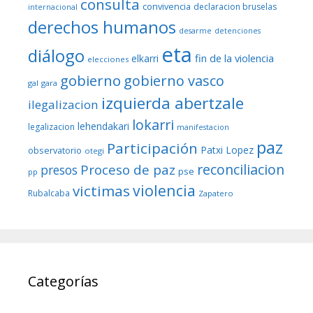
consulta
convivencia
declaracion bruselas
internacional
derechos humanos
desarme
detenciones
eta
diálogo
fin de la violencia
elkarri
elecciones
gobierno
gobierno vasco
gal
gara
izquierda abertzale
ilegalizacion
lokarri
lehendakari
legalizacion
manifestacion
paz
Participación
Patxi Lopez
observatorio
otegi
reconciliacion
Proceso de paz
presos
pse
pp
violencia
victimas
Rubalcaba
Zapatero
Categorías