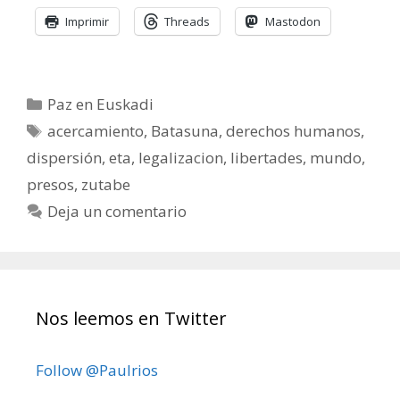
Imprimir
Threads
Mastodon
Categorías
Paz en Euskadi
Etiquetas
acercamiento
,
Batasuna
,
derechos humanos
,
dispersión
,
eta
,
legalizacion
,
libertades
,
mundo
,
presos
,
zutabe
Deja un comentario
Nos leemos en Twitter
Follow @Paulrios