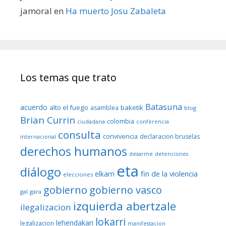
jamoral
en
Ha muerto Josu Zabaleta
Los temas que trato
Batasuna
acuerdo
alto el fuego
baketik
asamblea
blog
Brian Currin
colombia
ciudadana
conferencia
consulta
convivencia
declaracion bruselas
internacional
derechos humanos
desarme
detenciones
eta
diálogo
fin de la violencia
elkarri
elecciones
gobierno
gobierno vasco
gal
gara
izquierda abertzale
ilegalizacion
lokarri
lehendakari
legalizacion
manifestacion