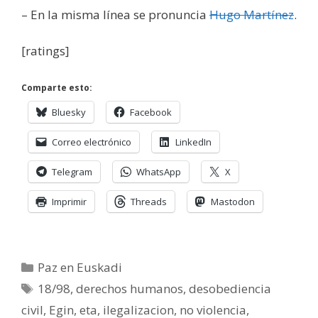
– En la misma línea se pronuncia
Hugo Martínez
.
[ratings]
Comparte esto:
Bluesky
Facebook
Correo electrónico
LinkedIn
Telegram
WhatsApp
X
Imprimir
Threads
Mastodon
Categorías
Paz en Euskadi
Etiquetas
18/98
,
derechos humanos
,
desobediencia
civil
,
Egin
,
eta
,
ilegalizacion
,
no violencia
,