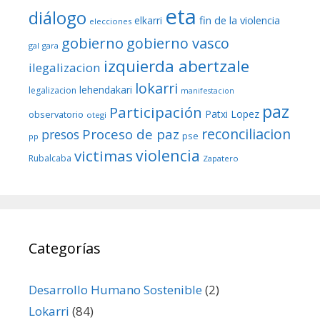
eta
diálogo
fin de la violencia
elkarri
elecciones
gobierno
gobierno vasco
gal
gara
izquierda abertzale
ilegalizacion
lokarri
lehendakari
legalizacion
manifestacion
paz
Participación
Patxi Lopez
observatorio
otegi
reconciliacion
Proceso de paz
presos
pse
pp
violencia
victimas
Rubalcaba
Zapatero
Categorías
Desarrollo Humano Sostenible
(2)
Lokarri
(84)