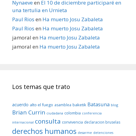
Nynaeve
en
El 10 de diciembre participaré en
una tertulia en Urnieta
Paul Rios
en
Ha muerto Josu Zabaleta
Paul Rios
en
Ha muerto Josu Zabaleta
jamoral
en
Ha muerto Josu Zabaleta
jamoral
en
Ha muerto Josu Zabaleta
Los temas que trato
Batasuna
acuerdo
alto el fuego
baketik
asamblea
blog
Brian Currin
colombia
ciudadana
conferencia
consulta
convivencia
declaracion bruselas
internacional
derechos humanos
desarme
detenciones