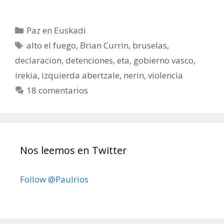
Categorías
Paz en Euskadi
Etiquetas
alto el fuego
,
Brian Currin
,
bruselas
,
declaracion
,
detenciones
,
eta
,
gobierno vasco
,
irekia
,
izquierda abertzale
,
nerin
,
violencia
18 comentarios
Nos leemos en Twitter
Follow @Paulrios