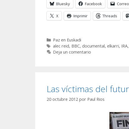
Bluesky
Facebook
Correo
X
Imprimir
Threads
Categorías
Paz en Euskadi
Etiquetas
alec reid
,
BBC
,
documental
,
elkarri
,
IRA
Deja un comentario
Las víctimas del futu
20 octubre 2012
por
Paul Rios