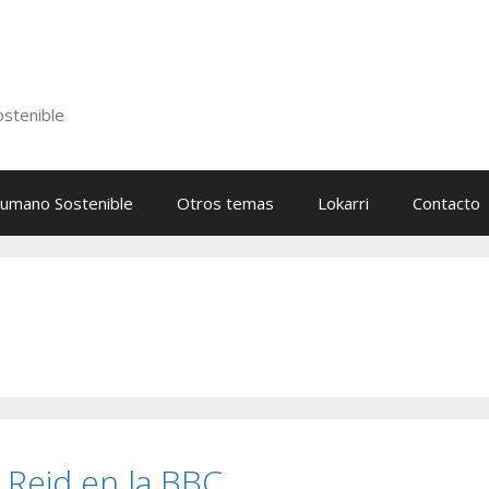
stenible
Humano Sostenible
Otros temas
Lokarri
Contacto
 Reid en la BBC