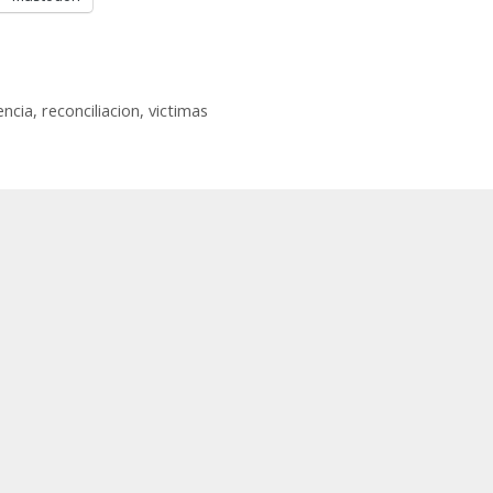
encia
,
reconciliacion
,
victimas