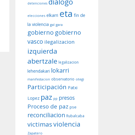
diálogo
detenciones
eta
fin de
elkarri
elecciones
la violencia
gal
gara
gobierno
gobierno
vasco
ilegalizacion
izquierda
abertzale
legalizacion
lokarri
lehendakari
observatorio
otegi
manifestacion
Participación
Patxi
paz
presos
Lopez
pp
Proceso de paz
pse
reconciliacion
Rubalcaba
violencia
victimas
Zapatero