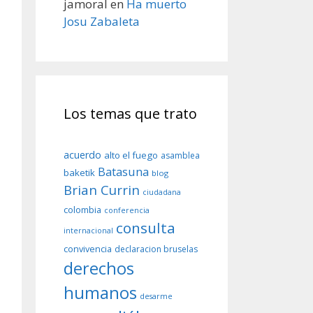
jamoral
en
Ha muerto
Josu Zabaleta
Los temas que trato
acuerdo
alto el fuego
asamblea
Batasuna
baketik
blog
Brian Currin
ciudadana
colombia
conferencia
consulta
internacional
convivencia
declaracion bruselas
derechos
humanos
desarme