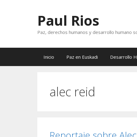
Saltar
al
Paul Rios
contenido
Paz, derechos humanos y desarrollo humano so
Inicio
Paz en Euskadi
Desarrollo 
alec reid
Reportaje sobre Alec