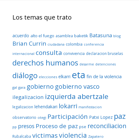
Los temas que trato
Batasuna
acuerdo
alto el fuego
baketik
asamblea
blog
Brian Currin
colombia
ciudadana
conferencia
consulta
convivencia
declaracion bruselas
internacional
derechos humanos
desarme
detenciones
eta
diálogo
fin de la violencia
elkarri
elecciones
gobierno
gobierno vasco
gal
gara
izquierda abertzale
ilegalizacion
lokarri
lehendakari
legalizacion
manifestacion
paz
Participación
Patxi Lopez
observatorio
otegi
reconciliacion
Proceso de paz
presos
pse
pp
violencia
victimas
Rubalcaba
Zapatero