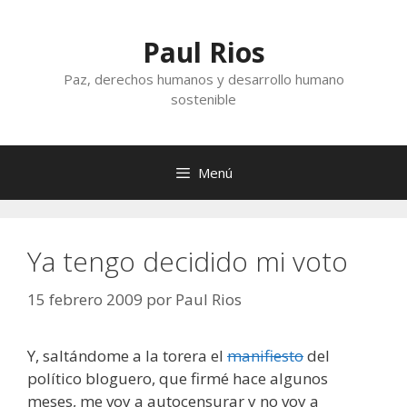
Saltar
al
Paul Rios
contenido
Paz, derechos humanos y desarrollo humano
sostenible
Menú
Ya tengo decidido mi voto
15 febrero 2009
por
Paul Rios
Y, saltándome a la torera el
manifiesto
del
político bloguero, que firmé hace algunos
meses, me voy a autocensurar y no voy a