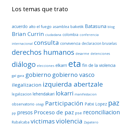
Los temas que trato
Batasuna
acuerdo
alto el fuego
baketik
asamblea
blog
Brian Currin
colombia
ciudadana
conferencia
consulta
convivencia
declaracion bruselas
internacional
derechos humanos
desarme
detenciones
eta
diálogo
fin de la violencia
elkarri
elecciones
gobierno
gobierno vasco
gal
gara
izquierda abertzale
ilegalizacion
lokarri
lehendakari
legalizacion
manifestacion
paz
Participación
Patxi Lopez
observatorio
otegi
reconciliacion
Proceso de paz
presos
pse
pp
violencia
victimas
Rubalcaba
Zapatero