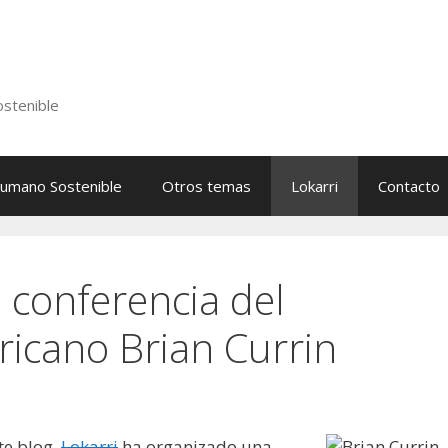
stenible
Humano Sostenible
Otros temas
Lokarri
Contacto
 conferencia del
icano Brian Currin
te blog.
Lokarri
ha organizado una