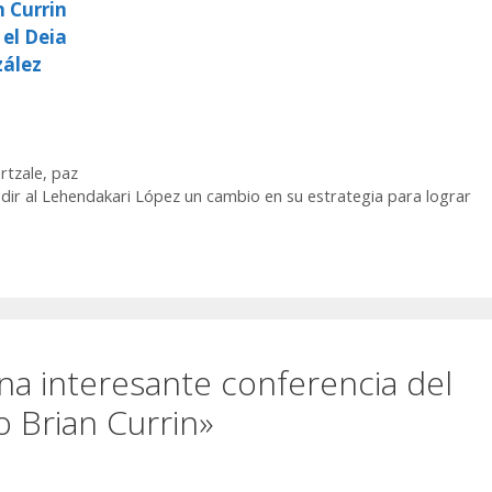
n Currin
 el Deia
zález
rtzale
,
paz
edir al Lehendakari López un cambio en su estrategia para lograr
a interesante conferencia del
 Brian Currin»