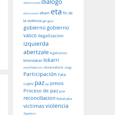
diálogo
detenciones
eta
fin de
elkarri
elecciones
la violencia
gal
gara
gobierno
gobierno
vasco
ilegalizacion
izquierda
abertzale
legalizacion
lokarri
lehendakari
observatorio
otegi
manifestacion
Participación
Patxi
paz
presos
Lopez
pp
Proceso de paz
pse
reconciliacion
Rubalcaba
violencia
victimas
Zapatero