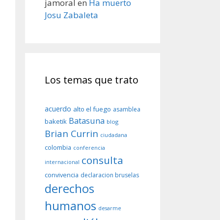
jamoral
en
Ha muerto
Josu Zabaleta
Los temas que trato
acuerdo
alto el fuego
asamblea
Batasuna
baketik
blog
Brian Currin
ciudadana
colombia
conferencia
consulta
internacional
convivencia
declaracion bruselas
derechos
humanos
desarme