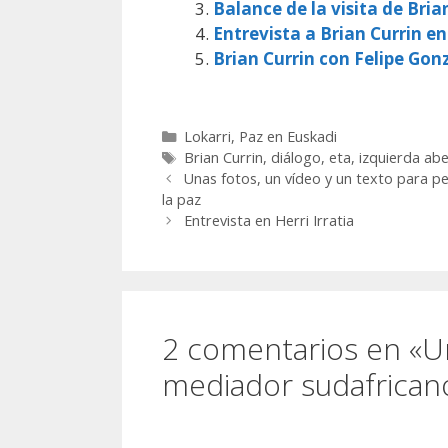
Balance de la visita de Bria
Entrevista a Brian Currin en
Brian Currin con Felipe Gon
Categorías
Lokarri
,
Paz en Euskadi
Etiquetas
Brian Currin
,
diálogo
,
eta
,
izquierda abe
Unas fotos, un vídeo y un texto para p
la paz
Entrevista en Herri Irratia
2 comentarios en «Un
mediador sudafricano