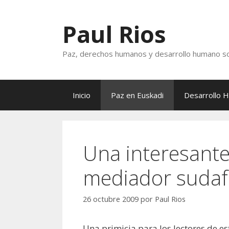
Saltar
al
Paul Rios
contenido
Paz, derechos humanos y desarrollo humano so
Inicio
Paz en Euskadi
Desarrollo 
Una interesante
mediador sudafr
26 octubre 2009
por
Paul Rios
Una primicia para los lectores de es