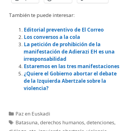
También te puede interesar:
Editorial preventivo de El Correo
Los conversos a la cola
La petición de prohibición de la
manifestación de Adierazi EH es una
irresponsabilidad
Estaremos en las tres manifestaciones
¿Quiere el Gobierno abortar el debate
de la Izquierda Abertzale sobre la
violencia?
Categorías
Paz en Euskadi
Etiquetas
Batasuna
,
derechos humanos
,
detenciones
,