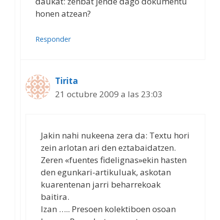
daukat: zenbat jende dago dokumentu
honen atzean?
Responder
Tirita
21 octubre 2009 a las 23:03
Jakin nahi nukeena zera da: Textu hori
zein arlotan ari den eztabaidatzen.
Zeren «fuentes fidelignas»ekin hasten
den egunkari-artikuluak, askotan
kuarentenan jarri beharrekoak
baitira.
Izan ….. Presoen kolektiboen osoan