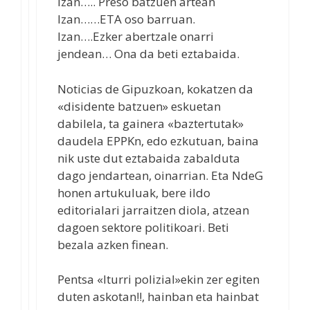
Izan….. Preso batzuen artean
Izan……ETA oso barruan.
Izan….Ezker abertzale onarri
jendean… Ona da beti eztabaida.
Noticias de Gipuzkoan, kokatzen da
«disidente batzuen» eskuetan
dabilela, ta gainera «baztertutak»
daudela EPPKn, edo ezkutuan, baina
nik uste dut eztabaida zabalduta
dago jendartean, oinarrian. Eta NdeG
honen artukuluak, bere ildo
editorialari jarraitzen diola, atzean
dagoen sektore politikoari. Beti
bezala azken finean.
Pentsa «Iturri polizial»ekin zer egiten
duten askotan!!, hainban eta hainbat