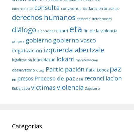
consulta
convivencia
declaracion bruselas
internacional
derechos humanos
desarme
detenciones
eta
diálogo
fin de la violencia
elkarri
elecciones
gobierno
gobierno vasco
gal
gara
izquierda abertzale
ilegalizacion
lokarri
lehendakari
legalizacion
manifestacion
paz
Participación
Patxi Lopez
observatorio
otegi
reconciliacion
Proceso de paz
presos
pse
pp
violencia
victimas
Rubalcaba
Zapatero
Categorías