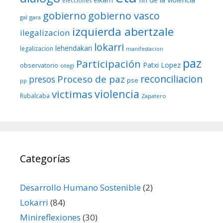
elecciones
gobierno
gobierno vasco
gal
gara
izquierda abertzale
ilegalizacion
lokarri
lehendakari
legalizacion
manifestacion
paz
Participación
Patxi Lopez
observatorio
otegi
reconciliacion
Proceso de paz
presos
pse
pp
violencia
victimas
Rubalcaba
Zapatero
Categorías
Desarrollo Humano Sostenible
(2)
Lokarri
(84)
Minireflexiones
(30)