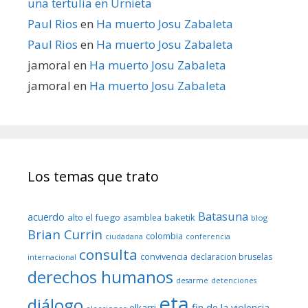
una tertulia en Urnieta
Paul Rios
en
Ha muerto Josu Zabaleta
Paul Rios
en
Ha muerto Josu Zabaleta
jamoral
en
Ha muerto Josu Zabaleta
jamoral
en
Ha muerto Josu Zabaleta
Los temas que trato
Batasuna
acuerdo
alto el fuego
baketik
asamblea
blog
Brian Currin
colombia
ciudadana
conferencia
consulta
convivencia
declaracion bruselas
internacional
derechos humanos
desarme
detenciones
eta
diálogo
fin de la violencia
elkarri