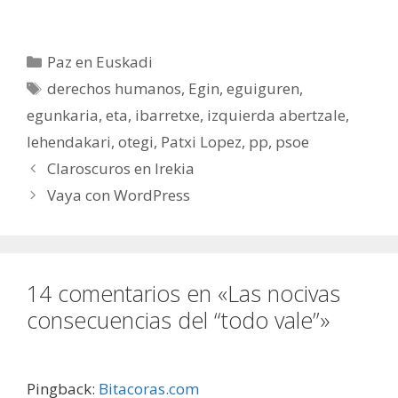
Categorías
Paz en Euskadi
Etiquetas
derechos humanos
,
Egin
,
eguiguren
,
egunkaria
,
eta
,
ibarretxe
,
izquierda abertzale
,
lehendakari
,
otegi
,
Patxi Lopez
,
pp
,
psoe
Claroscuros en Irekia
Vaya con WordPress
14 comentarios en «Las nocivas
consecuencias del “todo vale”»
Pingback:
Bitacoras.com