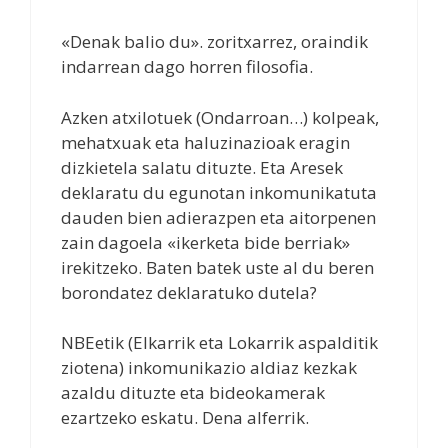
«Denak balio du». zoritxarrez, oraindik
indarrean dago horren filosofia.
Azken atxilotuek (Ondarroan…) kolpeak,
mehatxuak eta haluzinazioak eragin
dizkietela salatu dituzte. Eta Aresek
deklaratu du egunotan inkomunikatuta
dauden bien adierazpen eta aitorpenen
zain dagoela «ikerketa bide berriak»
irekitzeko. Baten batek uste al du beren
borondatez deklaratuko dutela?
NBEetik (Elkarrik eta Lokarrik aspalditik
ziotena) inkomunikazio aldiaz kezkak
azaldu dituzte eta bideokamerak
ezartzeko eskatu. Dena alferrik.