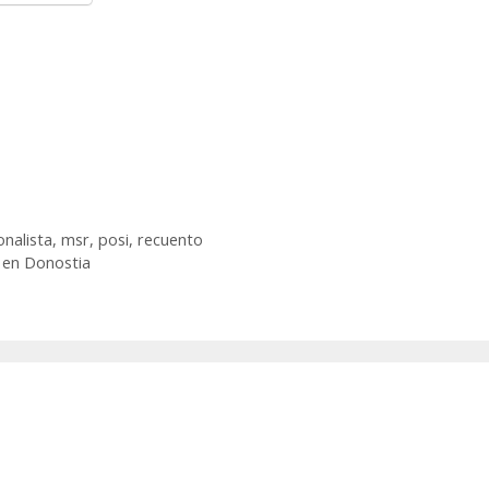
onalista
,
msr
,
posi
,
recuento
 en Donostia