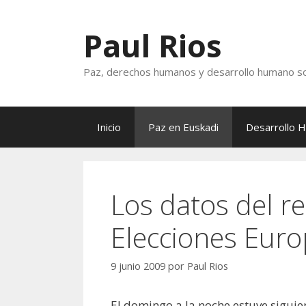
Saltar
al
Paul Rios
contenido
Paz, derechos humanos y desarrollo humano so
Inicio
Paz en Euskadi
Desarrollo 
Los datos del r
Elecciones Eur
9 junio 2009
por
Paul Rios
El domingo a la noche estuve siguie