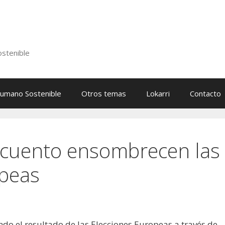
stenible
Humano Sostenible
Otros temas
Lokarri
Contacto
ecuento ensombrecen las
opeas
ndo el resultado de las Elecciones Europeas a través de