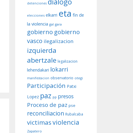
diálogo
detenciones
eta
fin de
elkarri
elecciones
la violencia
gal
gara
gobierno
gobierno
vasco
ilegalizacion
izquierda
abertzale
legalizacion
lokarri
lehendakari
observatorio
otegi
manifestacion
Participación
Patxi
paz
presos
Lopez
pp
Proceso de paz
pse
reconciliacion
Rubalcaba
violencia
victimas
Zapatero