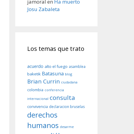
jamoral
en
Ha muerto
Josu Zabaleta
Los temas que trato
acuerdo
alto el fuego
asamblea
Batasuna
baketik
blog
Brian Currin
ciudadana
colombia
conferencia
consulta
internacional
convivencia
declaracion bruselas
derechos
humanos
desarme