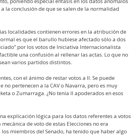
ento, poniendo especial énfasis en los datos anómalos
o a la conclusión de que se salen de la normalidad
ias localidades contienen errores en la atribución de
normal es que el barullo hubiese afectado sólo a dos
ciado” por los votos de Iniciativa Internacionalista
factible una confusión al rellenar las actas. Lo que no
sean varios partidos distintos.
ntes, con el ánimo de restar votos a II. Se puede
ue no pertenecen a la CAV o Navarra, pero es muy
eta o Zumarraga. ¿No tenía II apoderados en esos
a explicación lógica para los datos referentes a votos
 mecánica de voto de estas Elecciones no era
a los miembros del Senado, ha tenido que haber algo