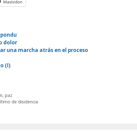
Mastodon
onpondu
o dolor
tar una marcha atrás en el proceso
o (I)
ón
,
paz
ítimo de disidencia