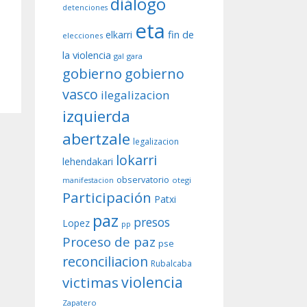
diálogo
detenciones
eta
fin de
elkarri
elecciones
la violencia
gal
gara
gobierno
gobierno
vasco
ilegalizacion
izquierda
abertzale
legalizacion
lokarri
lehendakari
observatorio
otegi
manifestacion
Participación
Patxi
paz
presos
Lopez
pp
Proceso de paz
pse
reconciliacion
Rubalcaba
violencia
victimas
Zapatero