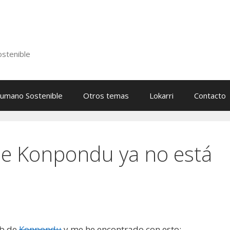
stenible
Humano Sostenible
Otros temas
Lokarri
Contacto
de Konpondu ya no está
eb de
Konpondu
y me he encontrado con esto: