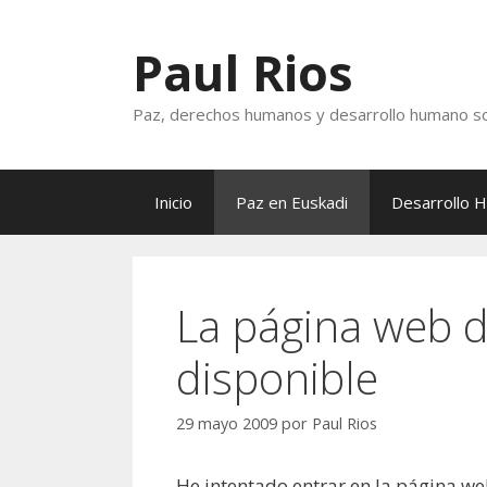
Saltar
al
Paul Rios
contenido
Paz, derechos humanos y desarrollo humano so
Inicio
Paz en Euskadi
Desarrollo 
La página web 
disponible
29 mayo 2009
por
Paul Rios
He intentado entrar en la página w