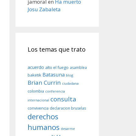
jamoral
en
Ha muerto
Josu Zabaleta
Los temas que trato
acuerdo
alto el fuego
asamblea
Batasuna
baketik
blog
Brian Currin
ciudadana
colombia
conferencia
consulta
internacional
convivencia
declaracion bruselas
derechos
humanos
desarme