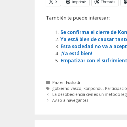
X
Imprimir
Threads
También te puede interesar:
Se confirma el cierre de K
Ya está bien de causar tant
Esta sociedad no va a acep
¡Ya está bien!
Empatizar con el sufrimient
Categorías
Paz en Euskadi
Etiquetas
gobierno vasco
,
konpondu
,
Participaci
La desobediencia civil es un método leg
Aviso a navegantes