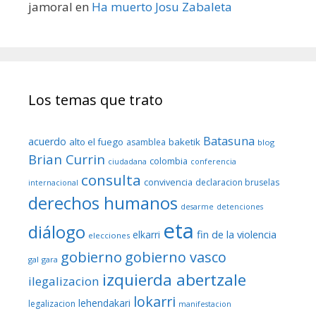
jamoral
en
Ha muerto Josu Zabaleta
Los temas que trato
Batasuna
acuerdo
alto el fuego
baketik
asamblea
blog
Brian Currin
colombia
ciudadana
conferencia
consulta
convivencia
declaracion bruselas
internacional
derechos humanos
desarme
detenciones
eta
diálogo
fin de la violencia
elkarri
elecciones
gobierno
gobierno vasco
gal
gara
izquierda abertzale
ilegalizacion
lokarri
lehendakari
legalizacion
manifestacion