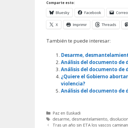
Comparte esto:
Bluesky
Facebook
Correo
X
Imprimir
Threads
También te puede interesar:
Desarme, desmantelamiento
Análisis del documento de d
Análisis del documento de d
¿Quiere el Gobierno abortar 
violencia?
Análisis del documento de d
Categorías
Paz en Euskadi
Etiquetas
desarme
,
desmantelamiento
,
disolucio
Tras un año sin ETA los vascos caminan 