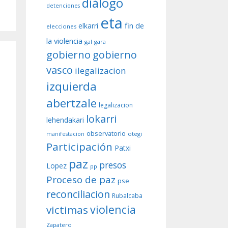
diálogo
detenciones
eta
fin de
elkarri
elecciones
la violencia
gal
gara
gobierno
gobierno
vasco
ilegalizacion
izquierda
abertzale
legalizacion
lokarri
lehendakari
observatorio
otegi
manifestacion
Participación
Patxi
paz
presos
Lopez
pp
Proceso de paz
pse
reconciliacion
Rubalcaba
violencia
victimas
Zapatero