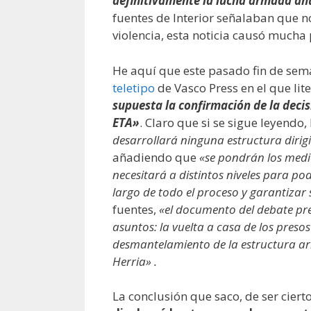
definitivamente la lucha armada an
fuentes de Interior señalaban que n
violencia, esta noticia causó mucha
He aquí que este pasado fin de se
teletipo
de Vasco Press en el que lit
supuesta la confirmación de la decis
ETA»
. Claro que si se sigue leyend
desarrollará ninguna estructura diri
añadiendo que
«se pondrán los medi
necesitará a distintos niveles para po
largo de todo el proceso y garantizar
fuentes,
«el documento del debate prec
asuntos: la vuelta a casa de los presos
desmantelamiento de la estructura arm
Herria» .
La conclusión que saco, de ser cier