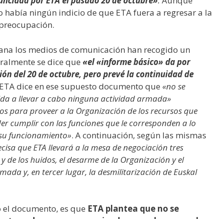
unciada por ETA el pasado 20 de octubre»
.
Aunque
o había ningún indicio de que ETA fuera a regresar a la
 preocupación.
mana los medios de comunicación han recogido un
eralmente se dice que
«el «informe básico» da por
ión del 20 de octubre, pero prevé la continuidad de
o, ETA dice en ese supuesto documento que
«no se
gida a llevar a cabo ninguna actividad armada»
os para proveer a la Organización de los recursos que
der cumplir con las funciones que le corresponden a lo
 su funcionamiento»
. A continuación, según las mismas
isa que ETA llevará a la mesa de negociación tres
 y de los huidos, el desarme de la Organización y el
ada y, en tercer lugar, la desmilitarización de Euskal
to el documento, es que
ETA plantea que no se