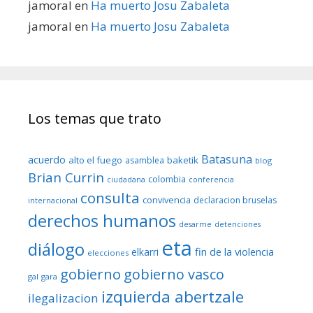
jamoral
en
Ha muerto Josu Zabaleta
jamoral
en
Ha muerto Josu Zabaleta
Los temas que trato
Batasuna
acuerdo
alto el fuego
baketik
asamblea
blog
Brian Currin
colombia
ciudadana
conferencia
consulta
convivencia
declaracion bruselas
internacional
derechos humanos
desarme
detenciones
eta
diálogo
fin de la violencia
elkarri
elecciones
gobierno
gobierno vasco
gal
gara
izquierda abertzale
ilegalizacion