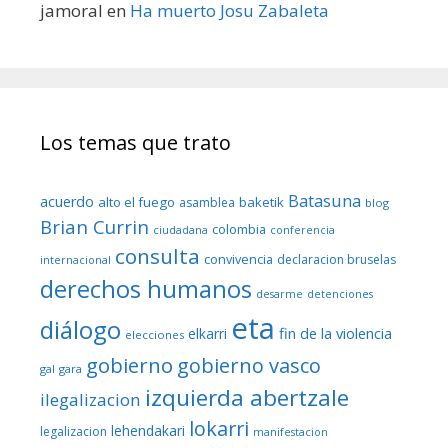
jamoral
en
Ha muerto Josu Zabaleta
Los temas que trato
Batasuna
acuerdo
alto el fuego
baketik
asamblea
blog
Brian Currin
colombia
ciudadana
conferencia
consulta
convivencia
declaracion bruselas
internacional
derechos humanos
desarme
detenciones
eta
diálogo
fin de la violencia
elkarri
elecciones
gobierno
gobierno vasco
gal
gara
izquierda abertzale
ilegalizacion
lokarri
lehendakari
legalizacion
manifestacion