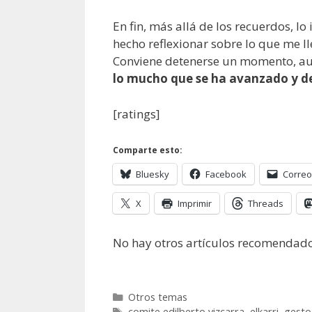
En fin, más allá de los recuerdos, 
hecho reflexionar sobre lo que me ll
Conviene detenerse un momento, aun
lo mucho que se ha avanzado y de
[ratings]
Comparte esto:
Bluesky
Facebook
Correo
X
Imprimir
Threads
No hay otros artículos recomendado
Categorías
Otros temas
Etiquetas
comite edilberto vizcarra
,
elkarri
,
gesto