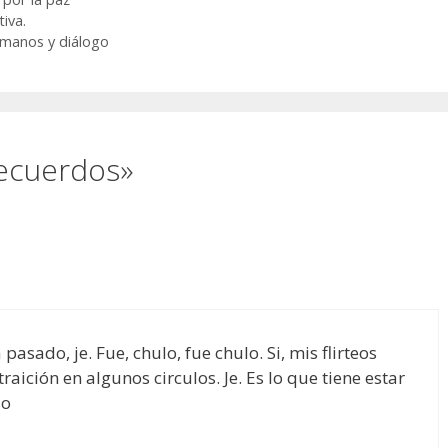
iva.
umanos y diálogo
ecuerdos»
sado, je. Fue, chulo, fue chulo. Si, mis flirteos
raición en algunos circulos. Je. Es lo que tiene estar
so