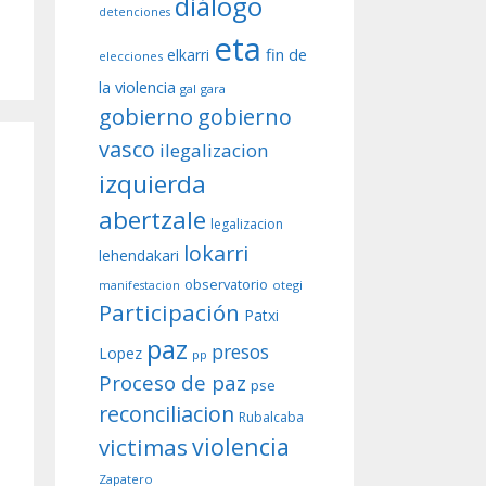
diálogo
detenciones
eta
fin de
elkarri
elecciones
la violencia
gal
gara
gobierno
gobierno
vasco
ilegalizacion
izquierda
abertzale
legalizacion
lokarri
lehendakari
observatorio
otegi
manifestacion
Participación
Patxi
paz
presos
Lopez
pp
Proceso de paz
pse
reconciliacion
Rubalcaba
violencia
victimas
Zapatero