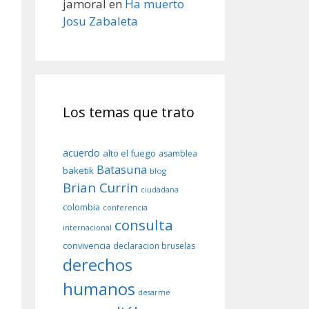
jamoral
en
Ha muerto
Josu Zabaleta
Los temas que trato
acuerdo
alto el fuego
asamblea
Batasuna
baketik
blog
Brian Currin
ciudadana
colombia
conferencia
consulta
internacional
convivencia
declaracion bruselas
derechos
humanos
desarme