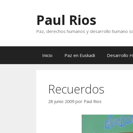
Saltar
al
Paul Rios
contenido
Paz, derechos humanos y desarrollo humano so
Inicio
Paz en Euskadi
Desarrollo 
Recuerdos
28 junio 2009
por
Paul Rios