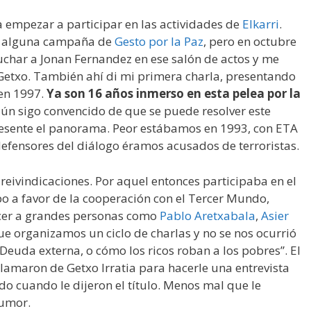
 empezar a participar en las actividades de
Elkarri
.
n alguna campaña de
Gesto por la Paz
, pero en octubre
uchar a Jonan Fernandez en ese salón de actos y me
e Getxo. También ahí di mi primera charla, presentando
 en 1997.
Ya son 16 años inmerso en esta pelea por la
aún sigo convencido de que se puede resolver este
esente el panorama. Peor estábamos en 1993, con ETA
fensores del diálogo éramos acusados de terroristas.
reivindicaciones. Por aquel entonces participaba en el
po a favor de la cooperación con el Tercer Mundo,
cer a grandes personas como
Pablo Aretxabala
,
Asier
e organizamos un ciclo de charlas y no se nos ocurrió
“Deuda externa, o cómo los ricos roban a los pobres”. El
llamaron de Getxo Irratia para hacerle una entrevista
do cuando le dijeron el título. Menos mal que le
humor.