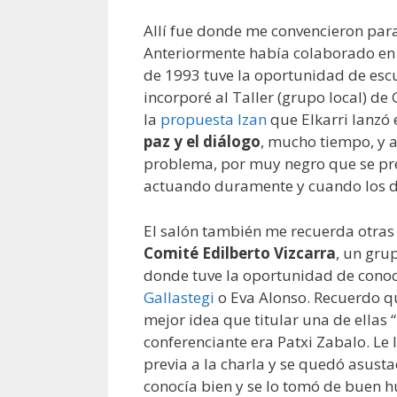
Allí fue donde me convencieron para
Anteriormente había colaborado e
de 1993 tuve la oportunidad de esc
incorporé al Taller (grupo local) d
la
propuesta Izan
que Elkarri lanzó
paz y el diálogo
, mucho tiempo, y 
problema, por muy negro que se pr
actuando duramente y cuando los de
El salón también me recuerda otras 
Comité Edilberto Vizcarra
, un gru
donde tuve la oportunidad de cono
Gallastegi
o Eva Alonso. Recuerdo qu
mejor idea que titular una de ellas 
conferenciante era Patxi Zabalo. Le 
previa a la charla y se quedó asusta
conocía bien y se lo tomó de buen 