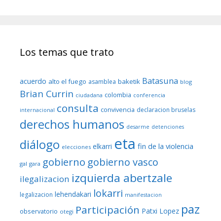
Los temas que trato
Batasuna
acuerdo
alto el fuego
baketik
asamblea
blog
Brian Currin
colombia
ciudadana
conferencia
consulta
convivencia
declaracion bruselas
internacional
derechos humanos
desarme
detenciones
eta
diálogo
fin de la violencia
elkarri
elecciones
gobierno
gobierno vasco
gal
gara
izquierda abertzale
ilegalizacion
lokarri
lehendakari
legalizacion
manifestacion
paz
Participación
Patxi Lopez
observatorio
otegi