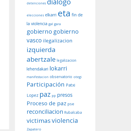
diálogo
detenciones
eta
fin de
elkarri
elecciones
la violencia
gal
gara
gobierno
gobierno
vasco
ilegalizacion
izquierda
abertzale
legalizacion
lokarri
lehendakari
observatorio
otegi
manifestacion
Participación
Patxi
paz
presos
Lopez
pp
Proceso de paz
pse
reconciliacion
Rubalcaba
violencia
victimas
Zapatero