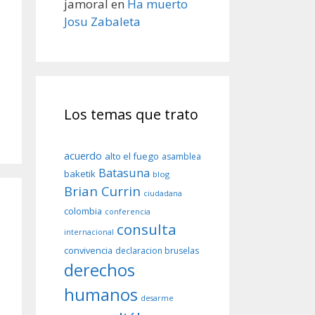
jamoral
en
Ha muerto
Josu Zabaleta
Los temas que trato
acuerdo
alto el fuego
asamblea
Batasuna
baketik
blog
Brian Currin
ciudadana
colombia
conferencia
consulta
internacional
convivencia
declaracion bruselas
derechos
humanos
desarme