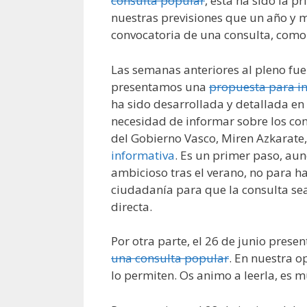
consulta popular
, ésta ha sido la p
nuestras previsiones que un año y 
convocatoria de una consulta, como 
Las semanas anteriores al pleno fue
presentamos una
propuesta para in
ha sido desarrollada y detallada en l
necesidad de informar sobre los con
del Gobierno Vasco, Miren Azkarate
informativa
. Es un primer paso, au
ambicioso tras el verano, no para h
ciudadanía para que la consulta sea
directa.
Por otra parte, el 26 de junio pres
una consulta popular
. En nuestra o
lo permiten. Os animo a leerla, es m