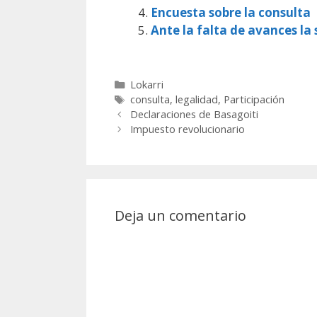
Encuesta sobre la consulta
Ante la falta de avances la 
Categorías
Lokarri
Etiquetas
consulta
,
legalidad
,
Participación
Declaraciones de Basagoiti
Impuesto revolucionario
Deja un comentario