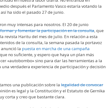
rioridad en nuestra labor diaria. No entranba en
medio después el Parlamento Vasco estaría votando la
así ha sido el pasado 27 de junio.
ron muy intensas para nosotros. El 20 de junio
formar y fomentar la participación en la consulta
, que
a revista Haritu del mes de julio. En relación a esta
tenidos de la consulta, la semana pasada la portavoz
, anunció la
puesta en marcha de una campaña
nque no suficiente, y espero que haya un plan más
acer «autobombo» sino para dar las herramientas a la
 una verdadera experiencia de participación y decisión
entamos una publicación sobre la
legalidad de convocar
pinión es legal y la Constitución y el Estatuto de Gernika
uy corta y creo que bastante clara.