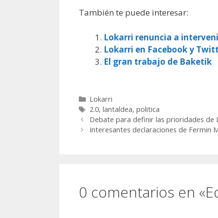
También te puede interesar:
Lokarri renuncia a interven
Lokarri en Facebook y Twit
El gran trabajo de Baketik
Categorías
Lokarri
Etiquetas
2.0
,
lantaldea
,
politica
Debate para definir las prioridades de L
Interesantes declaraciones de Fermin 
0 comentarios en «Eq