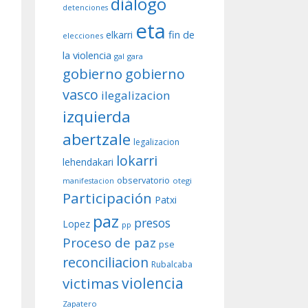
diálogo
detenciones
eta
fin de
elkarri
elecciones
la violencia
gal
gara
gobierno
gobierno
vasco
ilegalizacion
izquierda
abertzale
legalizacion
lokarri
lehendakari
observatorio
otegi
manifestacion
Participación
Patxi
paz
presos
Lopez
pp
Proceso de paz
pse
reconciliacion
Rubalcaba
violencia
victimas
Zapatero