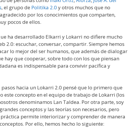
ndo de personas como
Iñaki Ortiz
,
Alorza
,
Jose A. del
s
, el grupo de
Politika 2.0
y otros muchos que no
 agradecido por los conocimientos que comparten,
y pocos de ellos.
que ha desarrollado Elkarri y Lokarri no difiere mucho
web 2.0: escuchar, conversar, compartir. Siempre hemos
acar lo mejor del ser humanos, que además de dialogar
ue hay que cooperar, sobre todo con los que piensan
udadana es indispensable para convivir pacífica y
 pasos hacia un Lokarri 2.0 pensé que lo primero que
 este concepto en el equipo de trabajo de Lokarri (los
 nosotros denominamos Lan Taldea. Por otra parte, soy
grandes conceptos y las teorías son necesarios, pero
 práctica permite interiorizar y comprender de manera
 conceptos. Por ello, hemos hecho lo siguiente: