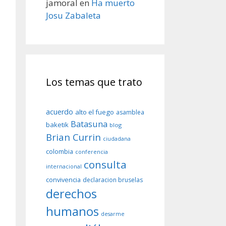
jamoral
en
Ha muerto
Josu Zabaleta
Los temas que trato
acuerdo
alto el fuego
asamblea
Batasuna
baketik
blog
Brian Currin
ciudadana
colombia
conferencia
consulta
internacional
convivencia
declaracion bruselas
derechos
humanos
desarme