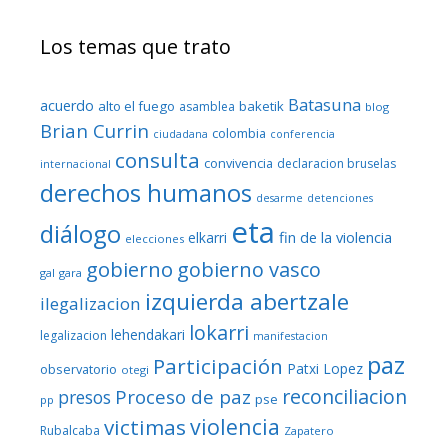
Los temas que trato
Batasuna
acuerdo
alto el fuego
baketik
asamblea
blog
Brian Currin
colombia
ciudadana
conferencia
consulta
convivencia
declaracion bruselas
internacional
derechos humanos
desarme
detenciones
eta
diálogo
fin de la violencia
elkarri
elecciones
gobierno
gobierno vasco
gal
gara
izquierda abertzale
ilegalizacion
lokarri
lehendakari
legalizacion
manifestacion
paz
Participación
Patxi Lopez
observatorio
otegi
reconciliacion
Proceso de paz
presos
pse
pp
violencia
victimas
Rubalcaba
Zapatero