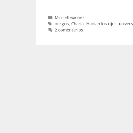
Categorías
Minireflexiones
Etiquetas
burgos
,
Charla
,
Hablan los ojos
,
univer
2 comentarios