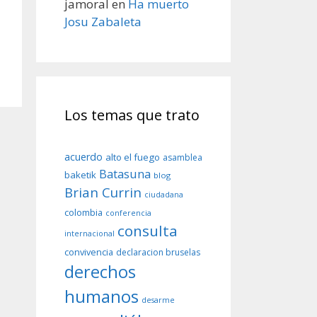
jamoral
en
Ha muerto
Josu Zabaleta
Los temas que trato
acuerdo
alto el fuego
asamblea
Batasuna
baketik
blog
Brian Currin
ciudadana
colombia
conferencia
consulta
internacional
convivencia
declaracion bruselas
derechos
humanos
desarme