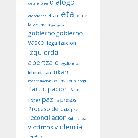
diálogo
detenciones
eta
fin de
elkarri
elecciones
la violencia
gal
gara
gobierno
gobierno
vasco
ilegalizacion
izquierda
abertzale
legalizacion
lokarri
lehendakari
observatorio
otegi
manifestacion
Participación
Patxi
paz
presos
Lopez
pp
Proceso de paz
pse
reconciliacion
Rubalcaba
violencia
victimas
Zapatero