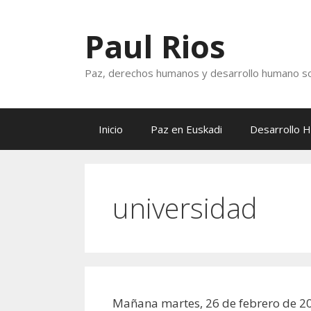
Saltar
al
Paul Rios
contenido
Paz, derechos humanos y desarrollo humano so
Inicio
Paz en Euskadi
Desarrollo 
universidad
Mañana martes, 26 de febrero de 2013