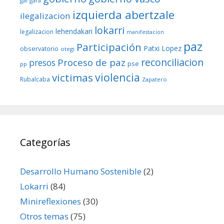
gal
gara
izquierda abertzale
ilegalizacion
lokarri
lehendakari
legalizacion
manifestacion
paz
Participación
Patxi Lopez
observatorio
otegi
reconciliacion
Proceso de paz
presos
pse
pp
violencia
victimas
Rubalcaba
Zapatero
Categorías
Desarrollo Humano Sostenible
(2)
Lokarri
(84)
Minireflexiones
(30)
Otros temas
(75)