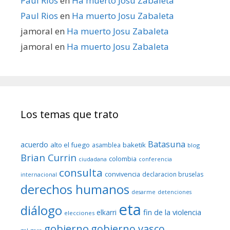
Paul Rios
en
Ha muerto Josu Zabaleta
Paul Rios
en
Ha muerto Josu Zabaleta
jamoral
en
Ha muerto Josu Zabaleta
jamoral
en
Ha muerto Josu Zabaleta
Los temas que trato
Batasuna
acuerdo
alto el fuego
baketik
asamblea
blog
Brian Currin
colombia
ciudadana
conferencia
consulta
convivencia
declaracion bruselas
internacional
derechos humanos
desarme
detenciones
eta
diálogo
fin de la violencia
elkarri
elecciones
gobierno
gobierno vasco