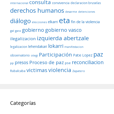
consulta
convivencia
declaracion bruselas
internacional
derechos humanos
desarme
detenciones
eta
diálogo
fin de la violencia
elkarri
elecciones
gobierno
gobierno vasco
gal
gara
izquierda abertzale
ilegalizacion
lokarri
lehendakari
legalizacion
manifestacion
paz
Participación
Patxi Lopez
observatorio
otegi
reconciliacion
Proceso de paz
presos
pse
pp
violencia
victimas
Rubalcaba
Zapatero
Categorías