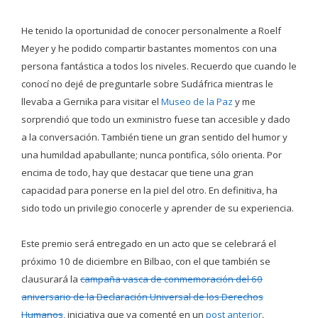
He tenido la oportunidad de conocer personalmente a Roelf
Meyer y he podido compartir bastantes momentos con una
persona fantástica a todos los niveles. Recuerdo que cuando le
conocí no dejé de preguntarle sobre Sudáfrica mientras le
llevaba a Gernika para visitar el
Museo de la Paz
y me
sorprendió que todo un exministro fuese tan accesible y dado
a la conversación. También tiene un gran sentido del humor y
una humildad apabullante; nunca pontifica, sólo orienta. Por
encima de todo, hay que destacar que tiene una gran
capacidad para ponerse en la piel del otro. En definitiva, ha
sido todo un privilegio conocerle y aprender de su experiencia.
Este premio será entregado en un acto que se celebrará el
próximo 10 de diciembre en Bilbao, con el que también se
clausurará la
campaña vasca de conmemoración del 60
aniversario de la Declaración Universal de los Derechos
Humanos
, iniciativa que ya comenté en un
post anterior
.