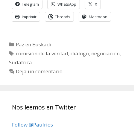
Telegram
WhatsApp
X
Imprimir
Threads
Mastodon
Categorías
Paz en Euskadi
Etiquetas
comisión de la verdad
,
diálogo
,
negociación
,
Sudafrica
Deja un comentario
Nos leemos en Twitter
Follow @Paulrios