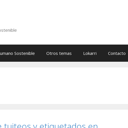
stenible
Humano Sostenible
Otros temas
Lokarri
Contacto
tuiteos y etiquetados en