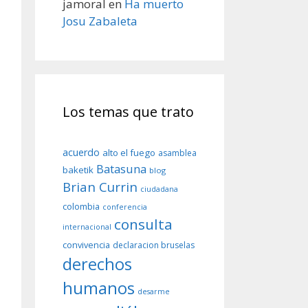
jamoral
en
Ha muerto
Josu Zabaleta
Los temas que trato
acuerdo
alto el fuego
asamblea
Batasuna
baketik
blog
Brian Currin
ciudadana
colombia
conferencia
consulta
internacional
convivencia
declaracion bruselas
derechos
humanos
desarme