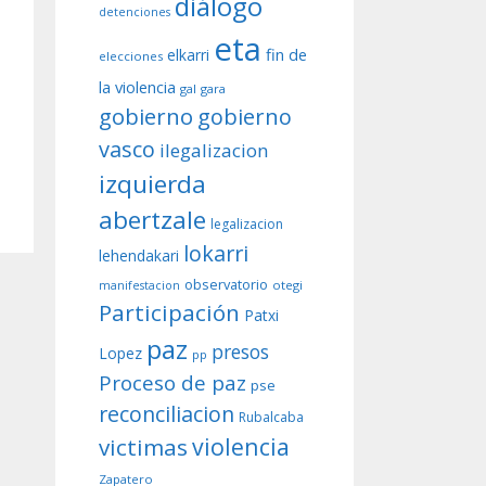
diálogo
detenciones
eta
fin de
elkarri
elecciones
la violencia
gal
gara
gobierno
gobierno
vasco
ilegalizacion
izquierda
abertzale
legalizacion
lokarri
lehendakari
observatorio
otegi
manifestacion
Participación
Patxi
paz
presos
Lopez
pp
Proceso de paz
pse
reconciliacion
Rubalcaba
violencia
victimas
Zapatero