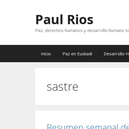
Saltar
al
Paul Rios
contenido
Paz, derechos humanos y desarrollo humano so
Inicio
Paz en Euskadi
Desarrollo 
sastre
Resumen semanal de 