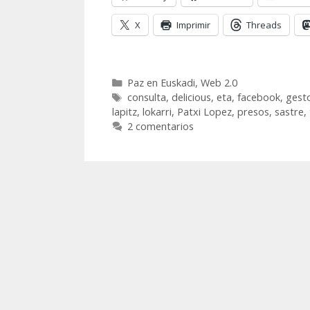
X
Imprimir
Threads
Categorías
Paz en Euskadi
,
Web 2.0
Etiquetas
consulta
,
delicious
,
eta
,
facebook
,
gesto
lapitz
,
lokarri
,
Patxi Lopez
,
presos
,
sastre
,
2 comentarios