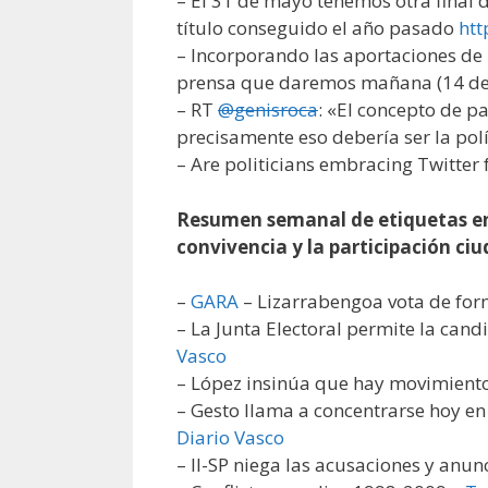
– El 31 de mayo tenemos otra final 
título conseguido el año pasado
htt
– Incorporando las aportaciones de
prensa que daremos mañana (14 d
– RT
@genisroca
: «El concepto de p
precisamente eso debería ser la pol
– Are politicians embracing Twitter
Resumen semanal de etiquetas 
convivencia y la participación ci
–
GARA
– Lizarrabengoa vota de for
– La Junta Electoral permite la can
Vasco
– López insinúa que hay movimiento
– Gesto llama a concentrarse hoy en
Diario Vasco
– II-SP niega las acusaciones y anun