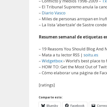
– Conflicto y medios 1998-2009 –
Tx
– El Tribunal Supremo anula la candi
–
Diario Vasco
– Miles de personas arropan en Iruñe
– La lista ‘abertzale’ de Sastre cond
Resumen semanal de etiquetas 
– 19 Reasons You Should Blog And N
– Mata a tu lector RSS |
soitu.es
–
Widgetbox
› World’s best place t
– HOW TO: Get the Most Out of Twi
– Cómo elaborar una página de Fac
[ratings]
Comparte esto:
Bluesky
Facebook
Correo