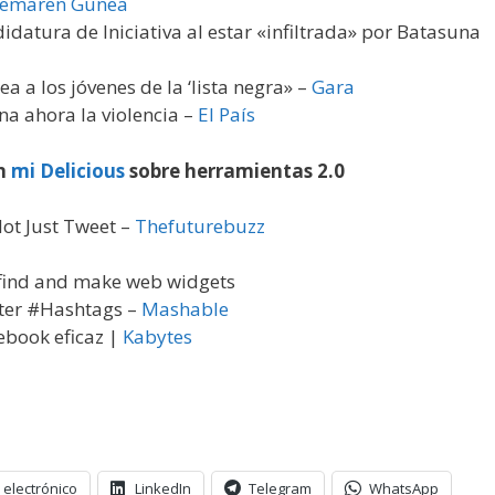
emaren Gunea
datura de Iniciativa al estar «infiltrada» por Batasuna
a a los jóvenes de la ‘lista negra» –
Gara
ena ahora la violencia –
El País
en
mi Delicious
sobre herramientas 2.0
ot Just Tweet –
Thefuturebuzz
o find and make web widgets
tter #Hashtags –
Mashable
ebook eficaz |
Kabytes
 electrónico
LinkedIn
Telegram
WhatsApp