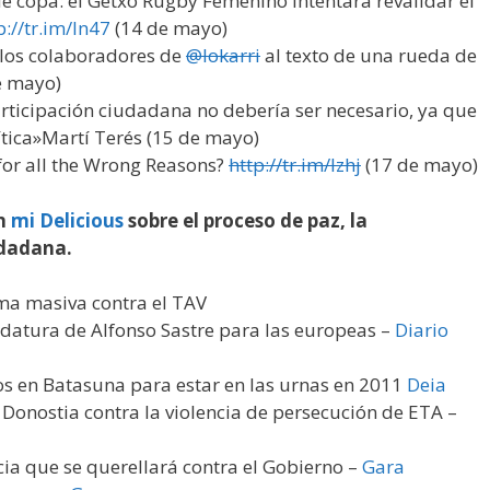
de copa: el Getxo Rugby Femenino intentará revalidar el
p://tr.im/ln47
(14 de mayo)
 los colaboradores de
@lokarri
al texto de una rueda de
e mayo)
articipación ciudadana no debería ser necesario, ya que
ítica»Martí Terés (15 de mayo)
 for all the Wrong Reasons?
http://tr.im/lzhj
(17 de mayo)
en
mi Delicious
sobre el proceso de paz, la
udadana.
ma masiva contra el TAV
didatura de Alfonso Sastre para las europeas –
Diario
s en Batasuna para estar en las urnas en 2011
Deia
 Donostia contra la violencia de persecución de ETA –
cia que se querellará contra el Gobierno –
Gara