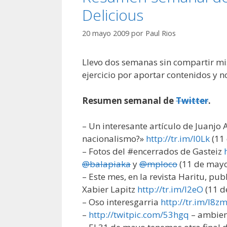
Delicious
20 mayo 2009
por
Paul Rios
Llevo dos semanas sin compartir mis
ejercicio por aportar contenidos y n
Resumen semanal de
Twitter
.
– Un interesante artículo de Juanjo 
nacionalismo?»
http://tr.im/l0Lk
(11
– Fotos del #encerrados de Gasteiz
@balapiaka
y
@mploco
(11 de may
– Este mes, en la revista Haritu, pu
Xabier Lapitz
http://tr.im/l2eO
(11 d
– Oso interesgarria
http://tr.im/l8z
–
http://twitpic.com/53hgq
– ambient