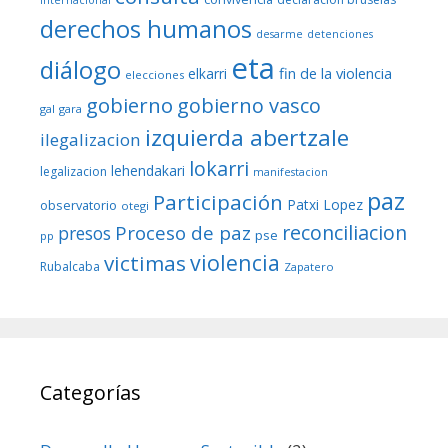
internacional
derechos humanos
desarme
detenciones
eta
diálogo
fin de la violencia
elkarri
elecciones
gobierno
gobierno vasco
gal
gara
izquierda abertzale
ilegalizacion
lokarri
lehendakari
legalizacion
manifestacion
paz
Participación
Patxi Lopez
observatorio
otegi
reconciliacion
Proceso de paz
presos
pse
pp
violencia
victimas
Rubalcaba
Zapatero
Categorías