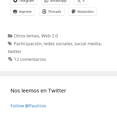
Telegram
WhatsApp
X
Imprimir
Threads
Mastodon
Categorías
Otros temas
,
Web 2.0
Etiquetas
Participación
,
redes sociales
,
social media
,
twitter
12 comentarios
Nos leemos en Twitter
Follow @Paulrios