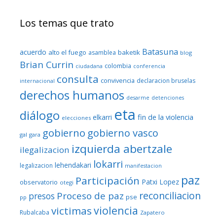
Los temas que trato
Batasuna
acuerdo
alto el fuego
baketik
asamblea
blog
Brian Currin
colombia
ciudadana
conferencia
consulta
convivencia
declaracion bruselas
internacional
derechos humanos
desarme
detenciones
eta
diálogo
fin de la violencia
elkarri
elecciones
gobierno
gobierno vasco
gal
gara
izquierda abertzale
ilegalizacion
lokarri
lehendakari
legalizacion
manifestacion
paz
Participación
Patxi Lopez
observatorio
otegi
reconciliacion
Proceso de paz
presos
pse
pp
violencia
victimas
Rubalcaba
Zapatero