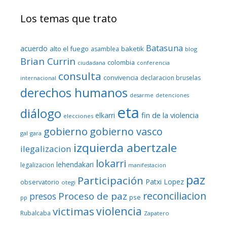
Los temas que trato
Batasuna
acuerdo
alto el fuego
baketik
asamblea
blog
Brian Currin
colombia
ciudadana
conferencia
consulta
convivencia
declaracion bruselas
internacional
derechos humanos
desarme
detenciones
eta
diálogo
fin de la violencia
elkarri
elecciones
gobierno
gobierno vasco
gal
gara
izquierda abertzale
ilegalizacion
lokarri
lehendakari
legalizacion
manifestacion
paz
Participación
Patxi Lopez
observatorio
otegi
reconciliacion
Proceso de paz
presos
pse
pp
violencia
victimas
Rubalcaba
Zapatero