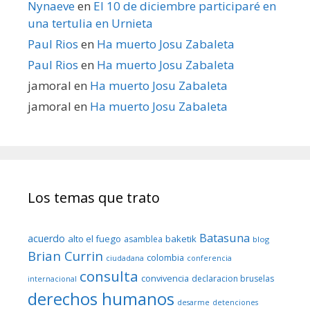
Nynaeve
en
El 10 de diciembre participaré en
una tertulia en Urnieta
Paul Rios
en
Ha muerto Josu Zabaleta
Paul Rios
en
Ha muerto Josu Zabaleta
jamoral
en
Ha muerto Josu Zabaleta
jamoral
en
Ha muerto Josu Zabaleta
Los temas que trato
Batasuna
acuerdo
alto el fuego
baketik
asamblea
blog
Brian Currin
colombia
ciudadana
conferencia
consulta
convivencia
declaracion bruselas
internacional
derechos humanos
desarme
detenciones