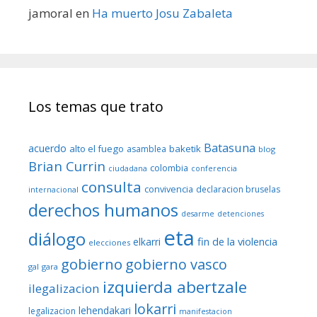
jamoral
en
Ha muerto Josu Zabaleta
Los temas que trato
Batasuna
acuerdo
alto el fuego
baketik
asamblea
blog
Brian Currin
colombia
ciudadana
conferencia
consulta
convivencia
declaracion bruselas
internacional
derechos humanos
desarme
detenciones
eta
diálogo
fin de la violencia
elkarri
elecciones
gobierno
gobierno vasco
gal
gara
izquierda abertzale
ilegalizacion
lokarri
lehendakari
legalizacion
manifestacion