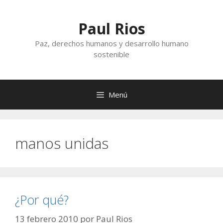
Saltar
al
Paul Rios
contenido
Paz, derechos humanos y desarrollo humano
sostenible
Menú
manos unidas
¿Por qué?
13 febrero 2010
por
Paul Rios