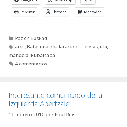
Telegram
WhatsApp
X
Imprimir
Threads
Mastodon
Categorías
Paz en Euskadi
Etiquetas
ares
,
Batasuna
,
declaracion bruselas
,
eta
,
mandela
,
Rubalcaba
4 comentarios
Interesante comunicado de la
Izquierda Abertzale
11 febrero 2010
por
Paul Rios