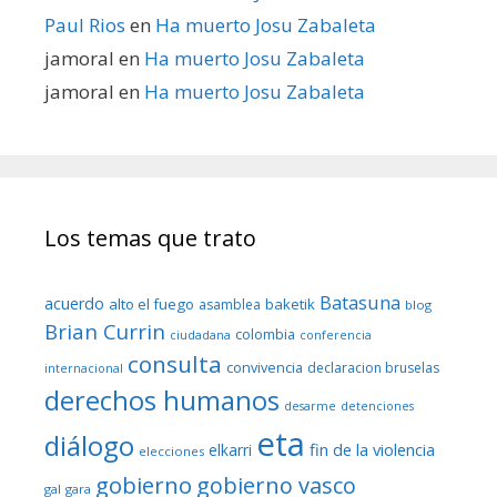
Paul Rios
en
Ha muerto Josu Zabaleta
jamoral
en
Ha muerto Josu Zabaleta
jamoral
en
Ha muerto Josu Zabaleta
Los temas que trato
Batasuna
acuerdo
alto el fuego
baketik
asamblea
blog
Brian Currin
colombia
ciudadana
conferencia
consulta
convivencia
declaracion bruselas
internacional
derechos humanos
desarme
detenciones
eta
diálogo
fin de la violencia
elkarri
elecciones
gobierno
gobierno vasco
gal
gara