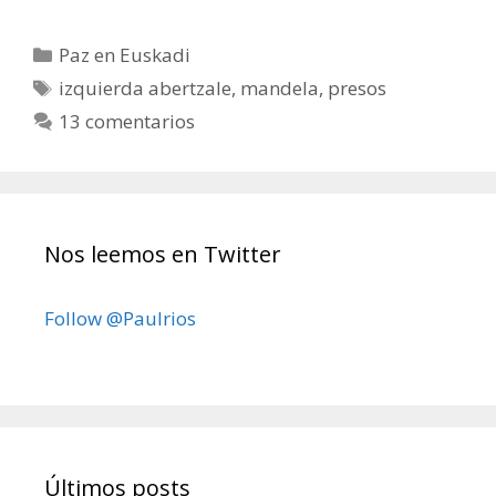
Categorías
Paz en Euskadi
Etiquetas
izquierda abertzale
,
mandela
,
presos
13 comentarios
Nos leemos en Twitter
Follow @Paulrios
Últimos posts