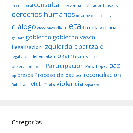
consulta
convivencia
declaracion bruselas
internacional
derechos humanos
desarme
detenciones
eta
diálogo
fin de la violencia
elkarri
elecciones
gobierno
gobierno vasco
gal
gara
izquierda abertzale
ilegalizacion
lokarri
lehendakari
legalizacion
manifestacion
paz
Participación
Patxi Lopez
observatorio
otegi
reconciliacion
Proceso de paz
presos
pse
pp
violencia
victimas
Rubalcaba
Zapatero
Categorías