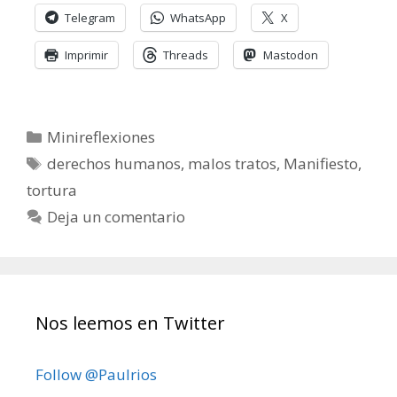
Telegram
WhatsApp
X
Imprimir
Threads
Mastodon
Categorías
Minireflexiones
Etiquetas
derechos humanos
,
malos tratos
,
Manifiesto
,
tortura
Deja un comentario
Nos leemos en Twitter
Follow @Paulrios