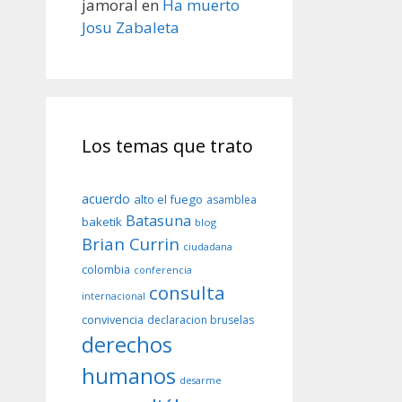
jamoral
en
Ha muerto
Josu Zabaleta
Los temas que trato
acuerdo
alto el fuego
asamblea
Batasuna
baketik
blog
Brian Currin
ciudadana
colombia
conferencia
consulta
internacional
convivencia
declaracion bruselas
derechos
humanos
desarme