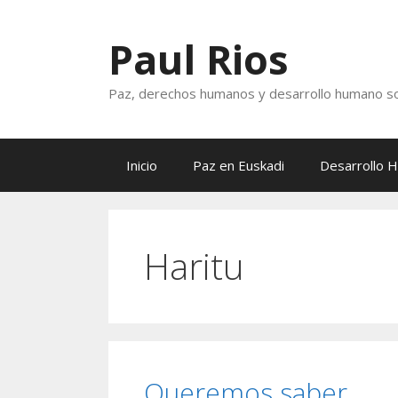
Saltar
al
Paul Rios
contenido
Paz, derechos humanos y desarrollo humano so
Inicio
Paz en Euskadi
Desarrollo 
Haritu
Queremos saber