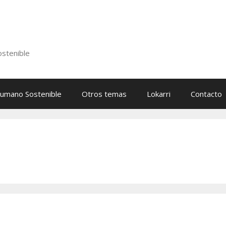
stenible
Humano Sostenible
Otros temas
Lokarri
Contacto