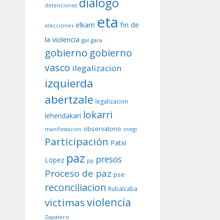
diálogo
detenciones
eta
fin de
elkarri
elecciones
la violencia
gal
gara
gobierno
gobierno
vasco
ilegalizacion
izquierda
abertzale
legalizacion
lokarri
lehendakari
observatorio
otegi
manifestacion
Participación
Patxi
paz
presos
Lopez
pp
Proceso de paz
pse
reconciliacion
Rubalcaba
violencia
victimas
Zapatero