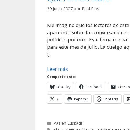
29 junio 2007
por
Paul Rios
Me imagino que los lectores de este
aparecido sobre las conversaciones e
políticos por otro. Este tema me ha i
para este mes de julio. La cuelgo aqu
:).
Leer más
Comparte esto:
Bluesky
Facebook
Correo
X
Imprimir
Threads
Categorías
Paz en Euskadi
Etiquetas
eta
,
gobierno
,
Haritu
,
medios de comun