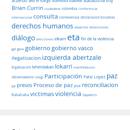
Batasuna
acuerdo
alto el fuego
baketik
asamblea
blog
Brian Currin
colombia
ciudadana
conferencia
consulta
convivencia
declaracion bruselas
internacional
derechos humanos
desarme
detenciones
eta
diálogo
fin de la violencia
elkarri
elecciones
gobierno
gobierno vasco
gal
gara
izquierda abertzale
ilegalizacion
lokarri
lehendakari
legalizacion
manifestacion
paz
Participación
Patxi Lopez
observatorio
otegi
reconciliacion
Proceso de paz
presos
pse
pp
violencia
victimas
Rubalcaba
Zapatero